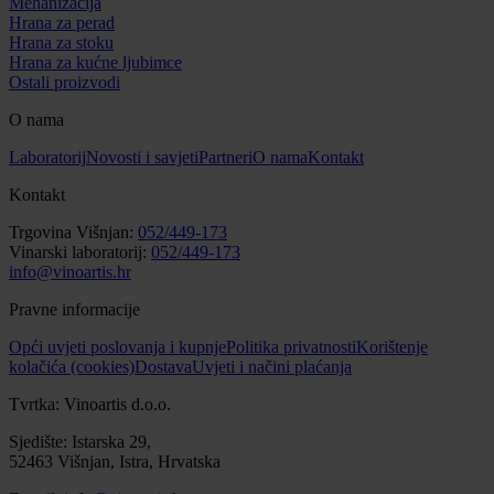
Mehanizacija
Hrana za perad
Hrana za stoku
Hrana za kućne ljubimce
Ostali proizvodi
O nama
Laboratorij
Novosti i savjeti
Partneri
O nama
Kontakt
Kontakt
Trgovina Višnjan:
052/449-173
Vinarski laboratorij:
052/449-173
info@vinoartis.hr
Pravne informacije
Opći uvjeti poslovanja i kupnje
Politika privatnosti
Korištenje
kolačića (cookies)
Dostava
Uvjeti i načini plaćanja
Tvrtka: Vinoartis d.o.o.
Sjedište: Istarska 29,
52463 Višnjan, Istra, Hrvatska