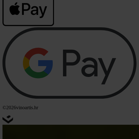
©2026
vinoartis.hr