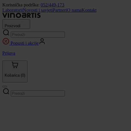
Korisnička podrška:
052/449-173
Laboratorij
Novosti i savjeti
Partneri
O nama
Kontakt
Proizvodi
Popusti i akcije
Prijava
Košarica
(0)