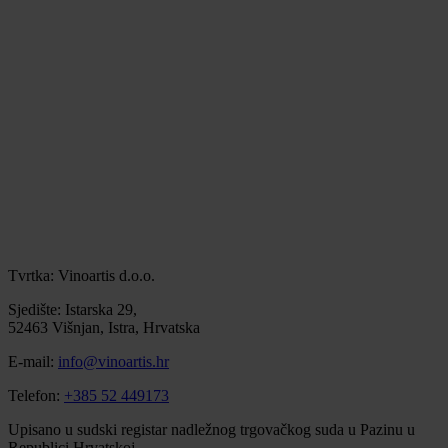
Tvrtka: Vinoartis d.o.o.
Sjedište: Istarska 29,
52463 Višnjan, Istra, Hrvatska
E-mail:
info@vinoartis.hr
Telefon:
+385 52 449173
Upisano u sudski registar nadležnog trgovačkog suda u Pazinu u
Republici Hrvatskoj