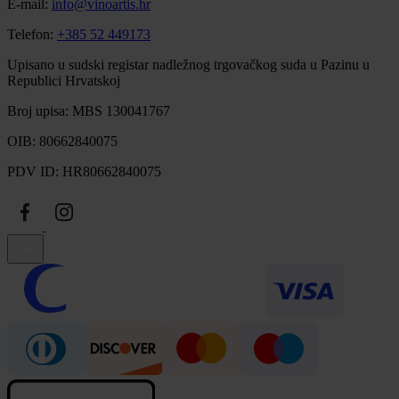
E-mail:
info@vinoartis.hr
Telefon:
+385 52 449173
Upisano u sudski registar nadležnog trgovačkog suda u Pazinu u
Republici Hrvatskoj
Broj upisa: MBS 130041767
OIB: 80662840075
PDV ID: HR80662840075