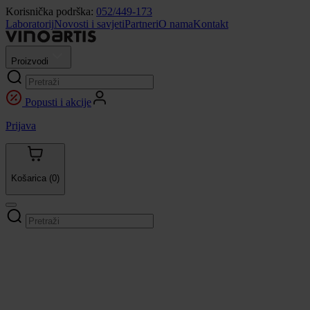
Korisnička podrška:
052/449-173
Laboratorij
Novosti i savjeti
Partneri
O nama
Kontakt
Proizvodi
Popusti i akcije
Prijava
Košarica
(0)