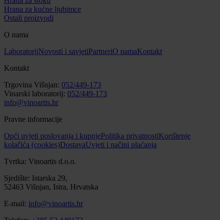
Hrana za stoku
Hrana za kućne ljubimce
Ostali proizvodi
O nama
Laboratorij
Novosti i savjeti
Partneri
O nama
Kontakt
Kontakt
Trgovina Višnjan:
052/449-173
Vinarski laboratorij:
052/449-173
info@vinoartis.hr
Pravne informacije
Opći uvjeti poslovanja i kupnje
Politika privatnosti
Korištenje
kolačića (cookies)
Dostava
Uvjeti i načini plaćanja
Tvrtka: Vinoartis d.o.o.
Sjedište: Istarska 29,
52463 Višnjan, Istra, Hrvatska
E-mail:
info@vinoartis.hr