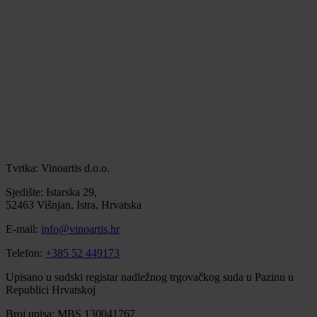
Tvrtka: Vinoartis d.o.o.
Sjedište: Istarska 29,
52463 Višnjan, Istra, Hrvatska
E-mail:
info@vinoartis.hr
Telefon:
+385 52 449173
Upisano u sudski registar nadležnog trgovačkog suda u Pazinu u
Republici Hrvatskoj
Broj upisa: MBS 130041767