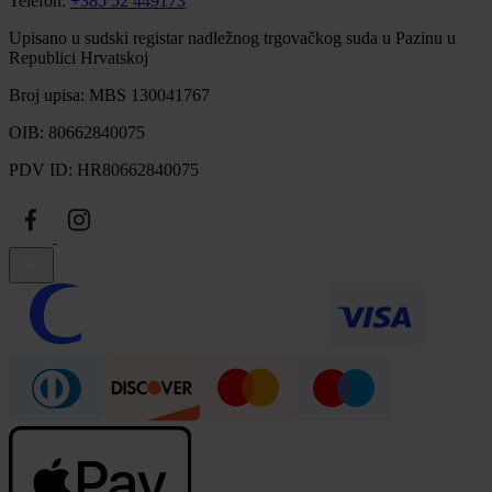
Telefon:
+385 52 449173
Upisano u sudski registar nadležnog trgovačkog suda u Pazinu u
Republici Hrvatskoj
Broj upisa: MBS 130041767
OIB: 80662840075
PDV ID: HR80662840075