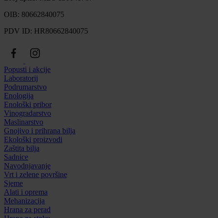
OIB: 80662840075
PDV ID: HR80662840075
Popusti i akcije
Laboratorij
Podrumarstvo
Enologija
Enološki pribor
Vinogradarstvo
Maslinarstvo
Gnojivo i prihrana bilja
Ekološki proizvodi
Zaštita bilja
Sadnice
Navodnjavanje
Vrt i zelene površine
Sjeme
Alati i oprema
Mehanizacija
Hrana za perad