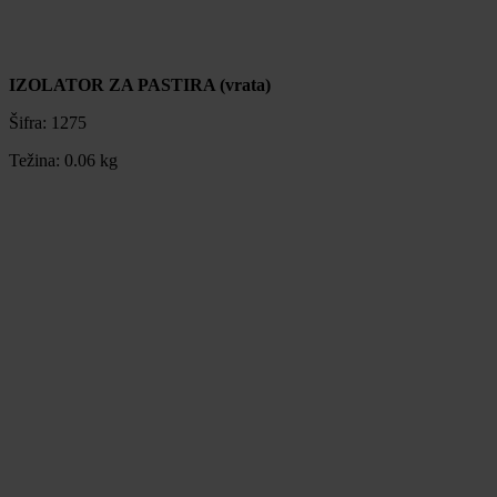
IZOLATOR ZA PASTIRA (vrata)
Šifra:
1275
Težina:
0.06 kg
IZOLATOR ZA PASTIRA (vrata)
Šifra:
1275
Težina:
0.06 kg