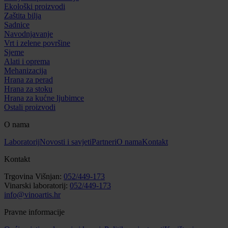
Ekološki proizvodi
Zaštita bilja
Sadnice
Navodnjavanje
Vrt i zelene površine
Sjeme
Alati i oprema
Mehanizacija
Hrana za perad
Hrana za stoku
Hrana za kućne ljubimce
Ostali proizvodi
O nama
Laboratorij
Novosti i savjeti
Partneri
O nama
Kontakt
Kontakt
Trgovina Višnjan:
052/449-173
Vinarski laboratorij:
052/449-173
info@vinoartis.hr
Pravne informacije