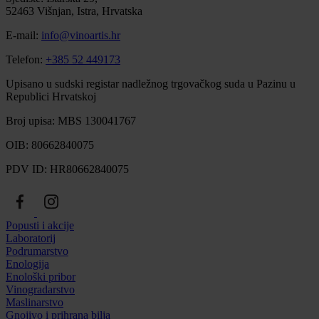
52463 Višnjan, Istra, Hrvatska
E-mail:
info@vinoartis.hr
Telefon:
+385 52 449173
Upisano u sudski registar nadležnog trgovačkog suda u Pazinu u
Republici Hrvatskoj
Broj upisa: MBS 130041767
OIB: 80662840075
PDV ID: HR80662840075
Popusti i akcije
Laboratorij
Podrumarstvo
Enologija
Enološki pribor
Vinogradarstvo
Maslinarstvo
Gnojivo i prihrana bilja