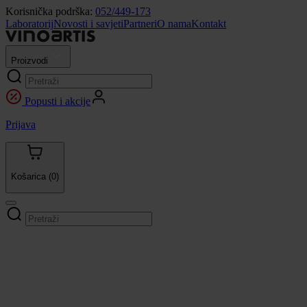
Korisnička podrška:
052/449-173
Laboratorij
Novosti i savjeti
Partneri
O nama
Kontakt
Proizvodi
Popusti i akcije
Prijava
Košarica
(0)