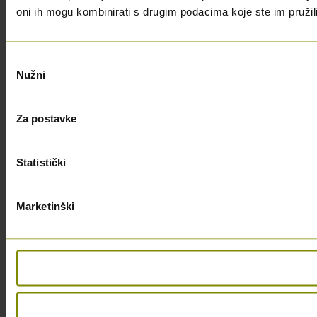
oni ih mogu kombinirati s drugim podacima koje ste im pružili i
Odabir
Nužni
pristanka
Za postavke
Statistički
Marketinški