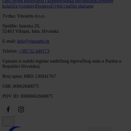
Opći uvjeti poslovanja i kupnje
Politika privatnosti
Korištenje
kolačića (cookies)
Dostava
Uvjeti i načini plaćanja
Tvrtka: Vinoartis d.o.o.
Sjedište: Istarska 29,
52463 Višnjan, Istra, Hrvatska
E-mail:
info@vinoartis.hr
Telefon:
+385 52 449173
Upisano u sudski registar nadležnog trgovačkog suda u Pazinu u
Republici Hrvatskoj
Broj upisa: MBS 130041767
OIB: 80662840075
PDV ID: HR80662840075