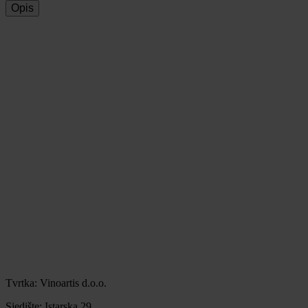
Opis
Tvrtka: Vinoartis d.o.o.
Sjedište: Istarska 29,