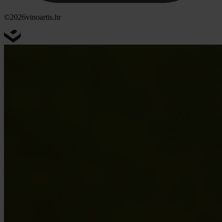
©2026
vinoartis.hr