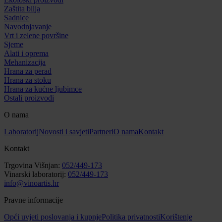
Zaštita bilja
Sadnice
Navodnjavanje
Vrt i zelene površine
Sjeme
Alati i oprema
Mehanizacija
Hrana za perad
Hrana za stoku
Hrana za kućne ljubimce
Ostali proizvodi
O nama
Laboratorij
Novosti i savjeti
Partneri
O nama
Kontakt
Kontakt
Trgovina Višnjan:
052/449-173
Vinarski laboratorij:
052/449-173
info@vinoartis.hr
Pravne informacije
Opći uvjeti poslovanja i kupnje
Politika privatnosti
Korištenje