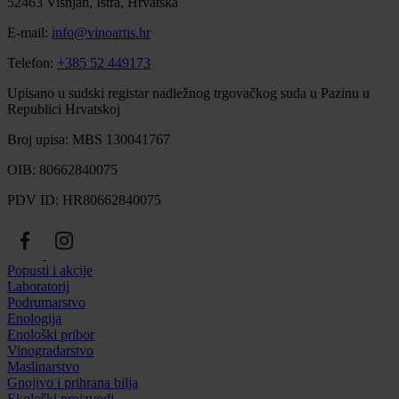
52463 Višnjan, Istra, Hrvatska
E-mail:
info@vinoartis.hr
Telefon:
+385 52 449173
Upisano u sudski registar nadležnog trgovačkog suda u Pazinu u
Republici Hrvatskoj
Broj upisa: MBS 130041767
OIB: 80662840075
PDV ID: HR80662840075
Popusti i akcije
Laboratorij
Podrumarstvo
Enologija
Enološki pribor
Vinogradarstvo
Maslinarstvo
Gnojivo i prihrana bilja
Ekološki proizvodi