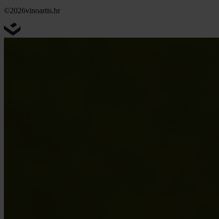
©2026
vinoartis.hr