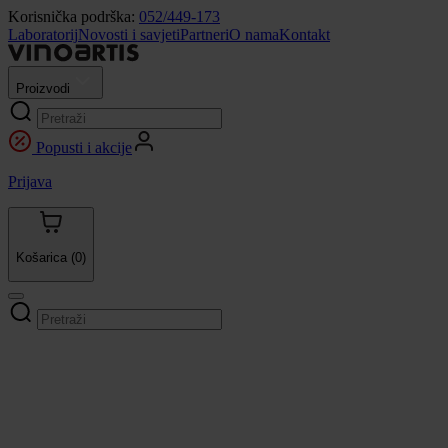
Korisnička podrška:
052/449-173
Laboratorij
Novosti i savjeti
Partneri
O nama
Kontakt
Proizvodi
Popusti i akcije
Prijava
Košarica
(0)