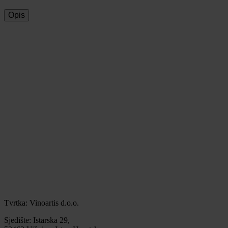
Opis
Tvrtka: Vinoartis d.o.o.
Sjedište: Istarska 29,