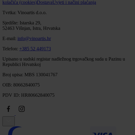
kolačića (cookies)
Dostava
Uvjeti i načini plaćanja
Tvrtka: Vinoartis d.o.o.
Sjedište: Istarska 29,
52463 Višnjan, Istra, Hrvatska
E-mail:
info@vinoartis.hr
Telefon:
+385 52 449173
Upisano u sudski registar nadležnog trgovačkog suda u Pazinu u
Republici Hrvatskoj
Broj upisa: MBS 130041767
OIB: 80662840075
PDV ID: HR80662840075