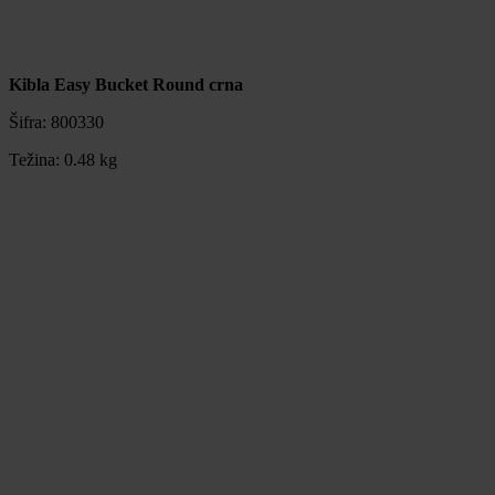
Kibla Easy Bucket Round crna
Šifra:
800330
Težina:
0.48 kg
Kibla Easy Bucket Round crna
Šifra:
800330
Težina:
0.48 kg