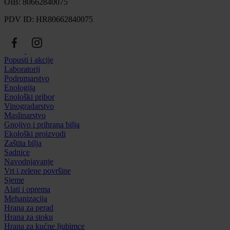
OIB: 80662840075
PDV ID: HR80662840075
Popusti i akcije
Laboratorij
Podrumarstvo
Enologija
Enološki pribor
Vinogradarstvo
Maslinarstvo
Gnojivo i prihrana bilja
Ekološki proizvodi
Zaštita bilja
Sadnice
Navodnjavanje
Vrt i zelene površine
Sjeme
Alati i oprema
Mehanizacija
Hrana za perad
Hrana za stoku
Hrana za kućne ljubimce