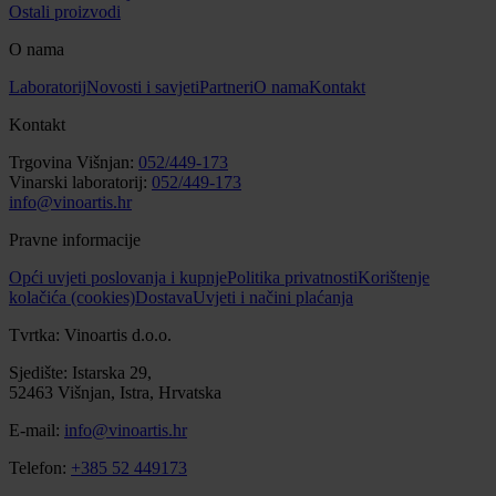
Ostali proizvodi
O nama
Laboratorij
Novosti i savjeti
Partneri
O nama
Kontakt
Kontakt
Trgovina Višnjan:
052/449-173
Vinarski laboratorij:
052/449-173
info@vinoartis.hr
Pravne informacije
Opći uvjeti poslovanja i kupnje
Politika privatnosti
Korištenje
kolačića (cookies)
Dostava
Uvjeti i načini plaćanja
Tvrtka: Vinoartis d.o.o.
Sjedište: Istarska 29,
52463 Višnjan, Istra, Hrvatska
E-mail:
info@vinoartis.hr
Telefon:
+385 52 449173