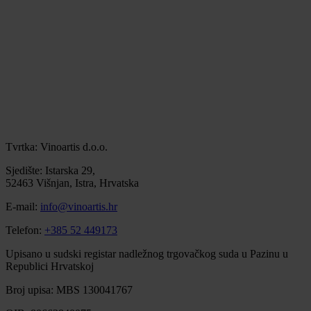
Tvrtka: Vinoartis d.o.o.
Sjedište: Istarska 29,
52463 Višnjan, Istra, Hrvatska
E-mail:
info@vinoartis.hr
Telefon:
+385 52 449173
Upisano u sudski registar nadležnog trgovačkog suda u Pazinu u
Republici Hrvatskoj
Broj upisa: MBS 130041767