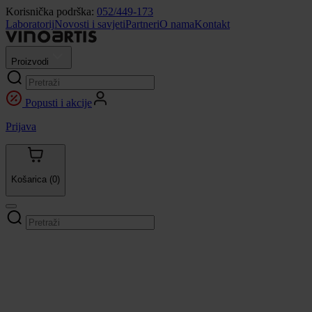
Korisnička podrška:
052/449-173
Laboratorij
Novosti i savjeti
Partneri
O nama
Kontakt
Proizvodi
Popusti i akcije
Prijava
Košarica
(0)