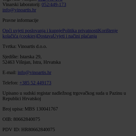
Vinarski laboratorij:
052/449-173
info@vinoartis.hr
Pravne informacije
Opći uvjeti poslovanja i kupnje
Politika privatnosti
Korištenje
kolačića (cookies)
Dostava
Uvjeti i načini plaćanja
Tvrtka: Vinoartis d.o.o.
Sjedište: Istarska 29,
52463 Višnjan, Istra, Hrvatska
E-mail:
info@vinoartis.hr
Telefon:
+385 52 449173
Upisano u sudski registar nadležnog trgovačkog suda u Pazinu u
Republici Hrvatskoj
Broj upisa: MBS 130041767
OIB: 80662840075
PDV ID: HR80662840075