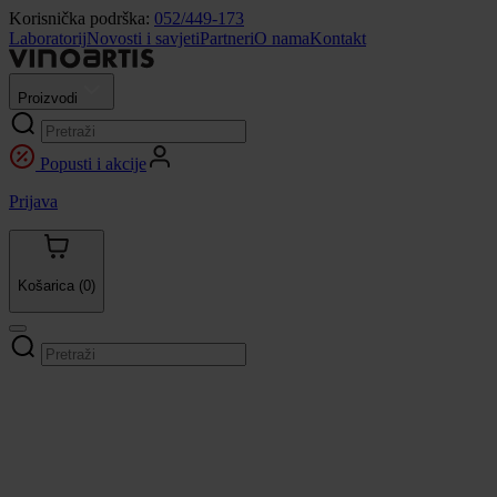
Korisnička podrška:
052/449-173
Laboratorij
Novosti i savjeti
Partneri
O nama
Kontakt
Proizvodi
Popusti i akcije
Prijava
Košarica
(0)