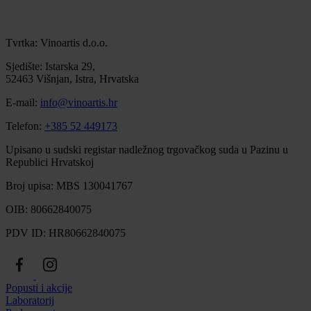
Tvrtka: Vinoartis d.o.o.
Sjedište: Istarska 29,
52463 Višnjan, Istra, Hrvatska
E-mail:
info@vinoartis.hr
Telefon:
+385 52 449173
Upisano u sudski registar nadležnog trgovačkog suda u Pazinu u
Republici Hrvatskoj
Broj upisa: MBS 130041767
OIB: 80662840075
PDV ID: HR80662840075
Popusti i akcije
Laboratorij