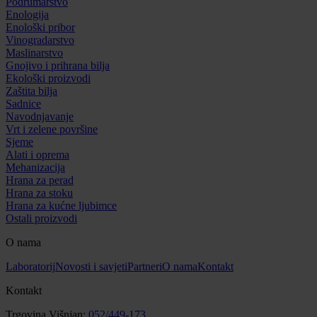
Podrumarstvo
Enologija
Enološki pribor
Vinogradarstvo
Maslinarstvo
Gnojivo i prihrana bilja
Ekološki proizvodi
Zaštita bilja
Sadnice
Navodnjavanje
Vrt i zelene površine
Sjeme
Alati i oprema
Mehanizacija
Hrana za perad
Hrana za stoku
Hrana za kućne ljubimce
Ostali proizvodi
O nama
Laboratorij
Novosti i savjeti
Partneri
O nama
Kontakt
Kontakt
Trgovina Višnjan:
052/449-173