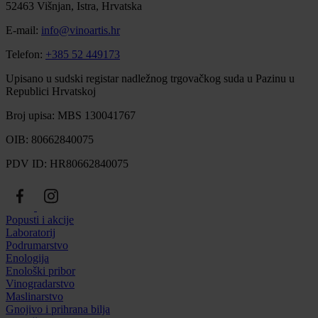
52463 Višnjan, Istra, Hrvatska
E-mail:
info@vinoartis.hr
Telefon:
+385 52 449173
Upisano u sudski registar nadležnog trgovačkog suda u Pazinu u
Republici Hrvatskoj
Broj upisa: MBS 130041767
OIB: 80662840075
PDV ID: HR80662840075
Popusti i akcije
Laboratorij
Podrumarstvo
Enologija
Enološki pribor
Vinogradarstvo
Maslinarstvo
Gnojivo i prihrana bilja