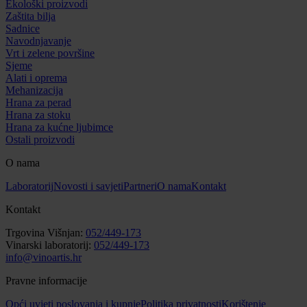
Ekološki proizvodi
Zaštita bilja
Sadnice
Navodnjavanje
Vrt i zelene površine
Sjeme
Alati i oprema
Mehanizacija
Hrana za perad
Hrana za stoku
Hrana za kućne ljubimce
Ostali proizvodi
O nama
Laboratorij
Novosti i savjeti
Partneri
O nama
Kontakt
Kontakt
Trgovina Višnjan:
052/449-173
Vinarski laboratorij:
052/449-173
info@vinoartis.hr
Pravne informacije
Opći uvjeti poslovanja i kupnje
Politika privatnosti
Korištenje