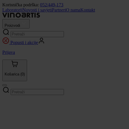
Korisnička podrška:
052/449-173
Laboratorij
Novosti i savjeti
Partneri
O nama
Kontakt
Proizvodi
Popusti i akcije
Prijava
Košarica
(0)