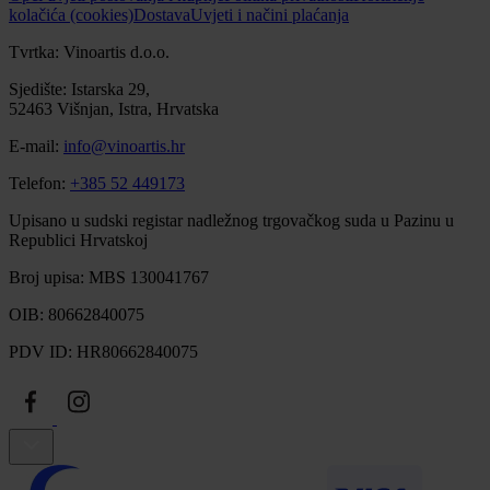
kolačića (cookies)
Dostava
Uvjeti i načini plaćanja
Tvrtka: Vinoartis d.o.o.
Sjedište: Istarska 29,
52463 Višnjan, Istra, Hrvatska
E-mail:
info@vinoartis.hr
Telefon:
+385 52 449173
Upisano u sudski registar nadležnog trgovačkog suda u Pazinu u
Republici Hrvatskoj
Broj upisa: MBS 130041767
OIB: 80662840075
PDV ID: HR80662840075