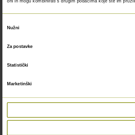
oni ih mogu kombinirati s drugim podacima koje ste im pružili i
Odabir
Nužni
pristanka
Za postavke
Statistički
Marketinški