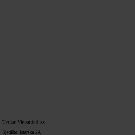
Tvrtka: Vinoartis d.o.o.
Sjedište: Istarska 29,