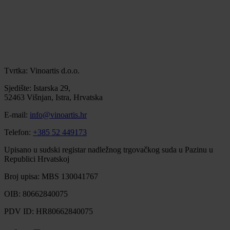
Tvrtka: Vinoartis d.o.o.
Sjedište: Istarska 29,
52463 Višnjan, Istra, Hrvatska
E-mail:
info@vinoartis.hr
Telefon:
+385 52 449173
Upisano u sudski registar nadležnog trgovačkog suda u Pazinu u
Republici Hrvatskoj
Broj upisa: MBS 130041767
OIB: 80662840075
PDV ID: HR80662840075