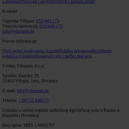
Laboratorij
Novosti i savjeti
Partneri
O nama
Kontakt
Kontakt
Trgovina Višnjan:
052/449-173
Vinarski laboratorij:
052/449-173
info@vinoartis.hr
Pravne informacije
Opći uvjeti poslovanja i kupnje
Politika privatnosti
Korištenje
kolačića (cookies)
Dostava
Uvjeti i načini plaćanja
Tvrtka: Vinoartis d.o.o.
Sjedište: Istarska 29,
52463 Višnjan, Istra, Hrvatska
E-mail:
info@vinoartis.hr
Telefon:
+385 52 449173
Upisano u sudski registar nadležnog trgovačkog suda u Pazinu u
Republici Hrvatskoj
Broj upisa: MBS 130041767