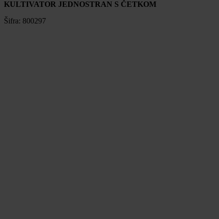
KULTIVATOR JEDNOSTRAN S ČETKOM
Šifra:
800297
KULTIVATOR JEDNOSTRAN S ČETKOM
Šifra:
800297
Cijena na upit
Pošalji upit
Mogućnost plaćanja na rate