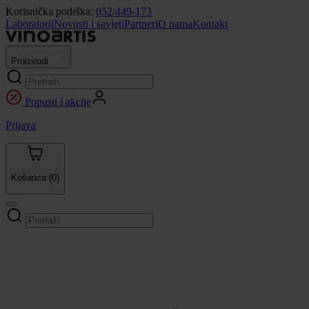
Korisnička podrška:
052/449-173
Laboratorij
Novosti i savjeti
Partneri
O nama
Kontakt
Proizvodi
Popusti i akcije
Prijava
Košarica
(0)