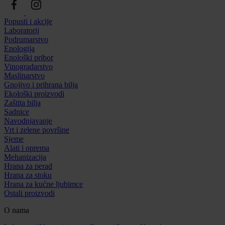
Popusti i akcije
Laboratorij
Podrumarstvo
Enologija
Enološki pribor
Vinogradarstvo
Maslinarstvo
Gnojivo i prihrana bilja
Ekološki proizvodi
Zaštita bilja
Sadnice
Navodnjavanje
Vrt i zelene površine
Sjeme
Alati i oprema
Mehanizacija
Hrana za perad
Hrana za stoku
Hrana za kućne ljubimce
Ostali proizvodi
O nama