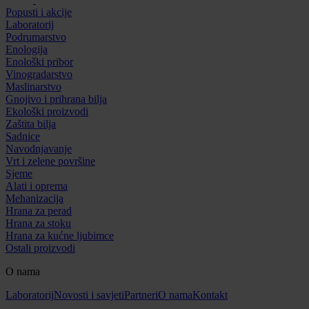
Popusti i akcije
Laboratorij
Podrumarstvo
Enologija
Enološki pribor
Vinogradarstvo
Maslinarstvo
Gnojivo i prihrana bilja
Ekološki proizvodi
Zaštita bilja
Sadnice
Navodnjavanje
Vrt i zelene površine
Sjeme
Alati i oprema
Mehanizacija
Hrana za perad
Hrana za stoku
Hrana za kućne ljubimce
Ostali proizvodi
O nama
Laboratorij
Novosti i savjeti
Partneri
O nama
Kontakt