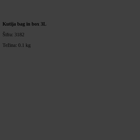
Kutija bag in box 3L
Šifra:
3182
Težina:
0.1 kg
Kutija bag in box 3L
Šifra:
3182
Težina:
0.1 kg