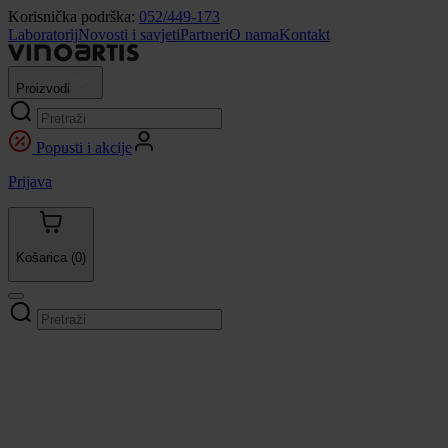
Korisnička podrška:
052/449-173
Laboratorij
Novosti i savjeti
Partneri
O nama
Kontakt
Proizvodi
Popusti i akcije
Prijava
Košarica
(0)