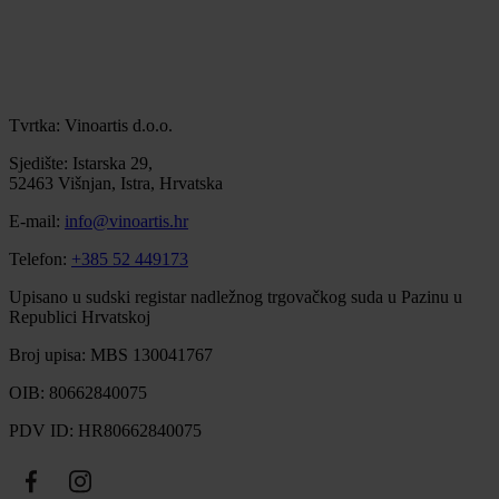
Tvrtka: Vinoartis d.o.o.
Sjedište: Istarska 29,
52463 Višnjan, Istra, Hrvatska
E-mail:
info@vinoartis.hr
Telefon:
+385 52 449173
Upisano u sudski registar nadležnog trgovačkog suda u Pazinu u
Republici Hrvatskoj
Broj upisa: MBS 130041767
OIB: 80662840075
PDV ID: HR80662840075