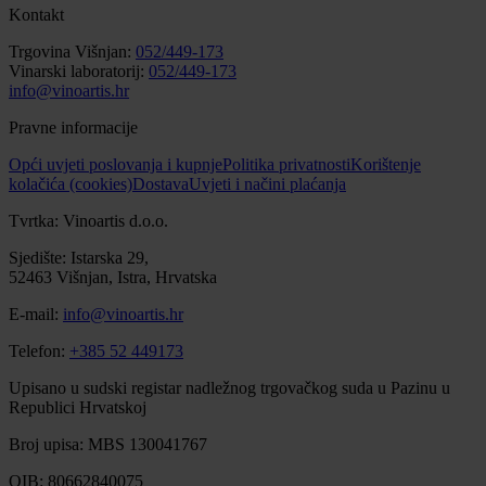
Kontakt
Trgovina Višnjan:
052/449-173
Vinarski laboratorij:
052/449-173
info@vinoartis.hr
Pravne informacije
Opći uvjeti poslovanja i kupnje
Politika privatnosti
Korištenje
kolačića (cookies)
Dostava
Uvjeti i načini plaćanja
Tvrtka: Vinoartis d.o.o.
Sjedište: Istarska 29,
52463 Višnjan, Istra, Hrvatska
E-mail:
info@vinoartis.hr
Telefon:
+385 52 449173
Upisano u sudski registar nadležnog trgovačkog suda u Pazinu u
Republici Hrvatskoj
Broj upisa: MBS 130041767
OIB: 80662840075