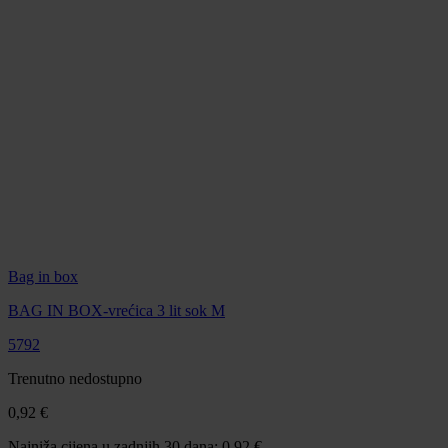
Bag in box
BAG IN BOX-vrećica 3 lit sok M
5792
Trenutno nedostupno
0,92 €
Najniža cijena u zadnjih 30 dana: 0,92 €