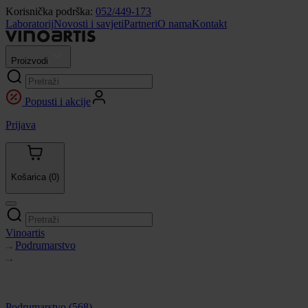
Korisnička podrška:
052/449-173
Laboratorij
Novosti i savjeti
Partneri
O nama
Kontakt
Proizvodi
Popusti i akcije
Prijava
Košarica
(0)
Vinoartis
Podrumarstvo
Podrumarstvo
(568)