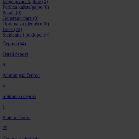
Izmjenjivači topline
(0)
Perilica kašeta/gajbe
(0)
Perači
(0)
Generator pare
(0)
Oprema za pjenušce
(0)
Boce
(24)
Staklenke i poklopci
(4)
Čepovi
(64)
Ostali čepovi
6
Aluminijski čepovi
4
Silikonski čepovi
1
Pluteni čepovi
23
Čepovi za destilate