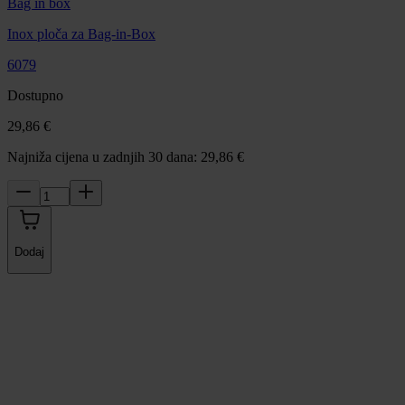
Bag in box
Inox ploča za Bag‑in‑Box
6079
Dostupno
29,86 €
Najniža cijena u zadnjih 30 dana: 29,86 €
Dodaj