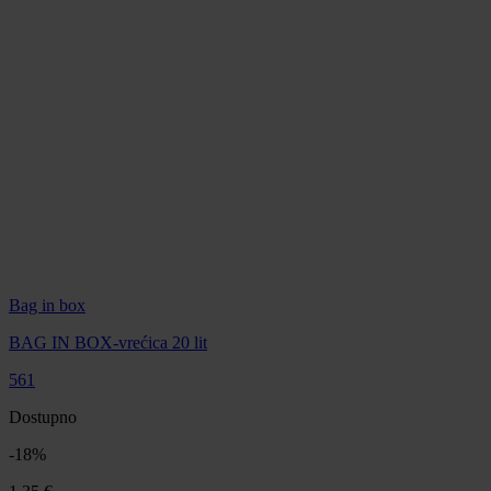
Bag in box
BAG IN BOX-vrećica 20 lit
561
Dostupno
-
18
%