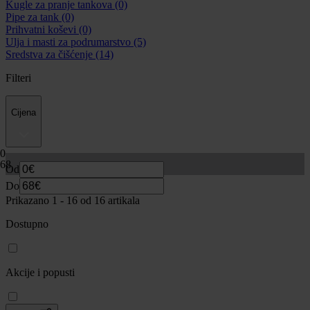
Kugle za pranje tankova
(0)
Pipe za tank
(0)
Prihvatni koševi
(0)
Ulja i masti za podrumarstvo
(5)
Sredstva za čišćenje
(14)
Filteri
Cijena
0
68
Od
Do
Prikazano 1 -
16
od 16 artikala
Dostupno
Akcije i popusti