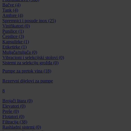
Bačve
(4)
Tank
(4)
Amfore
(4)
Spremnici i posude inox
(25)
Vinifikatori
(0)
Punilice
(1)
Čepilice
(3)
Kapsulirke
(1)
Etiketirke
(1)
Muljača/ruljača
(0)
Vibracioni i selekcijski stolovi
(0)
Sistemi za selekciju grožđa
(0)
Pumpe za pretok vina
(18)
Rezervni dijelovi za pumpe
8
Brojači litara
(0)
Elevatori
(0)
Preše
(0)
Flotatori
(0)
Filtracija
(38)
Rashladni sistemi
(0)