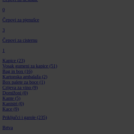
0
Čepovi za pjenušce
3
Čepovi za cisternu
1
Kapice
(23)
Vosak gumeni za kapice
(51)
Bag in box
(16)
Kartonska ambalaža
(2)
Box palete za boce
(1)
Crijeva za vino
(9)
Domižoni
(0)
Kante
(5)
Kanistri
(0)
Kace
(9)
Priključci i garole
(235)
Brtva