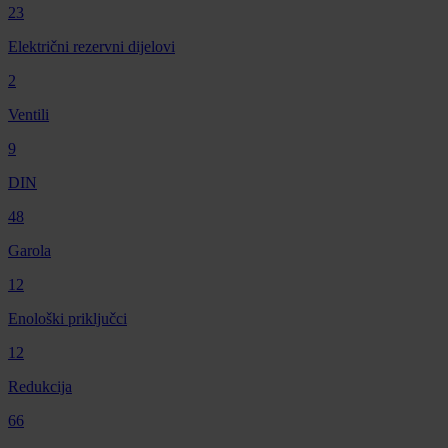
23
Električni rezervni dijelovi
2
Ventili
9
DIN
48
Garola
12
Enološki priključci
12
Redukcija
66