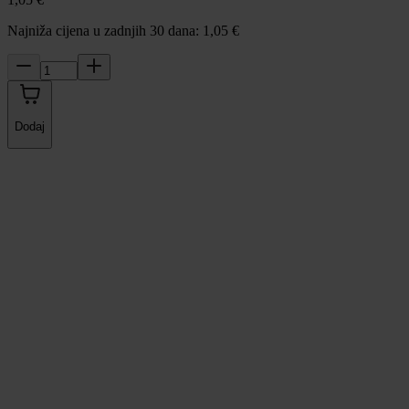
Najniža cijena u zadnjih 30 dana: 1,05 €
Dodaj