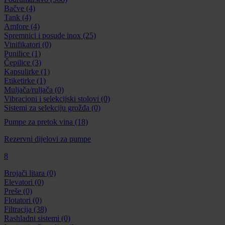
Bačve
(4)
Tank
(4)
Amfore
(4)
Spremnici i posude inox
(25)
Vinifikatori
(0)
Punilice
(1)
Čepilice
(3)
Kapsulirke
(1)
Etiketirke
(1)
Muljača/ruljača
(0)
Vibracioni i selekcijski stolovi
(0)
Sistemi za selekciju grožđa
(0)
Pumpe za pretok vina
(18)
Rezervni dijelovi za pumpe
8
Brojači litara
(0)
Elevatori
(0)
Preše
(0)
Flotatori
(0)
Filtracija
(38)
Rashladni sistemi
(0)