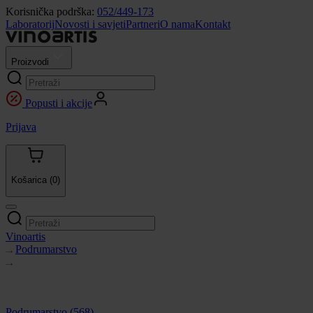
Korisnička podrška:
052/449-173
Laboratorij
Novosti i savjeti
Partneri
O nama
Kontakt
Proizvodi
Popusti i akcije
Prijava
Košarica
(0)
Vinoartis
Podrumarstvo
Podrumarstvo
(568)