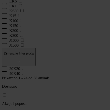
EKS
EK1
KS80
K15
K100
K150
K200
K300
J1000
J1500
Dimenzije filter ploča
20X20
40X40
Prikazano 1 -
24
od 38 artikala
Dostupno
Akcije i popusti