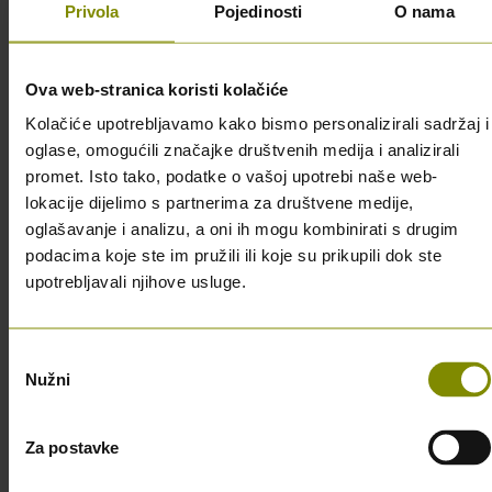
Privola
Pojedinosti
O nama
Ova web-stranica koristi kolačiće
Kolačiće upotrebljavamo kako bismo personalizirali sadržaj i
oglase, omogućili značajke društvenih medija i analizirali
promet. Isto tako, podatke o vašoj upotrebi naše web-
lokacije dijelimo s partnerima za društvene medije,
oglašavanje i analizu, a oni ih mogu kombinirati s drugim
podacima koje ste im pružili ili koje su prikupili dok ste
Filtracija
upotrebljavali njihove usluge.
FILTER PLOČE SEITZ K200 20X20
501
Odabir
Nužni
Dostupno
pristanka
1,22 €
Za postavke
Najniža cijena u zadnjih 30 dana: 1,22 €