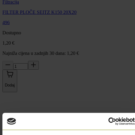
Filtracija
FILTER PLOČE SEITZ K150 20X20
496
Dostupno
1,20 €
Najniža cijena u zadnjih 30 dana: 1,20 €
Dodaj