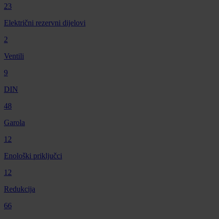
23
Električni rezervni dijelovi
2
Ventili
9
DIN
48
Garola
12
Enološki priključci
12
Redukcija
66