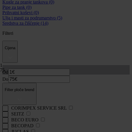
Kugle za pranje tankova
(0)
Pipe za tank
(0)
Prihvatni koševi
(0)
Ulja i masti za podrumarstvo
(5)
Sredstva za čišćenje
(14)
Filteri
Cijena
1
75
Od
Do
Filter ploče brend
CORIMPEX SERVICE SRL
SEITZ
BECO EURO
BECOPAD
JUCLAS