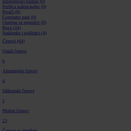
Izmjenjivači topline
(0)
Perilica kašeta/gajbe
(0)
Perači
(0)
Generator pare
(0)
Oprema za pjenušce
(0)
Boce
(24)
Staklenke i poklopci
(4)
Čepovi
(64)
Ostali čepovi
6
Aluminijski čepovi
4
Silikonski čepovi
1
Pluteni čepovi
23
Čepovi za destilate