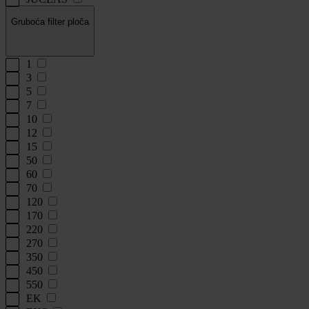
Gruboća filter ploča
1
3
5
7
10
12
15
50
60
70
120
170
220
270
350
450
550
EK