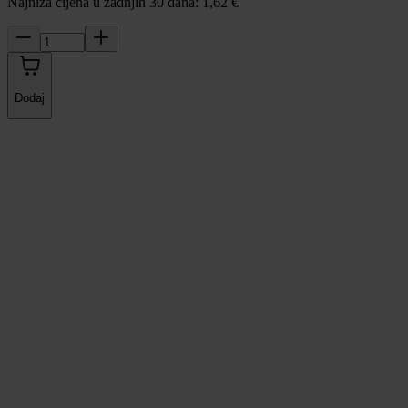
Najniža cijena u zadnjih 30 dana: 1,62 €
Dodaj