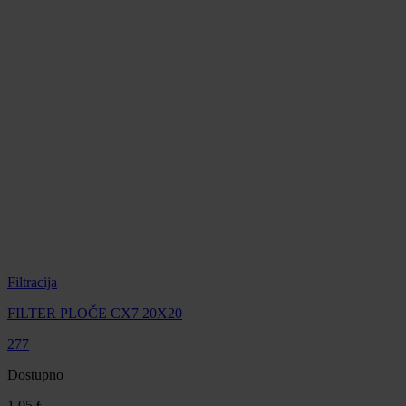
Filtracija
FILTER PLOČE CX7 20X20
277
Dostupno
1,05 €