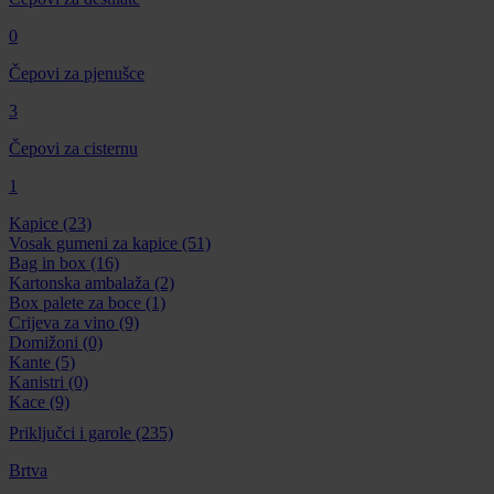
0
Čepovi za pjenušce
3
Čepovi za cisternu
1
Kapice
(23)
Vosak gumeni za kapice
(51)
Bag in box
(16)
Kartonska ambalaža
(2)
Box palete za boce
(1)
Crijeva za vino
(9)
Domižoni
(0)
Kante
(5)
Kanistri
(0)
Kace
(9)
Priključci i garole
(235)
Brtva