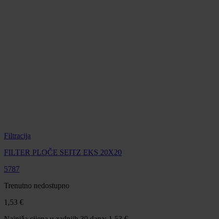
Filtracija
FILTER PLOČE SEITZ EKS 20X20
5787
Trenutno nedostupno
1,53 €
Najniža cijena u zadnjih 30 dana: 1,53 €