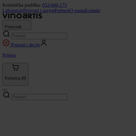
Korisnička podrška:
052/449-173
Laboratorij
Novosti i savjeti
Partneri
O nama
Kontakt
Proizvodi
Popusti i akcije
Prijava
Košarica
(0)