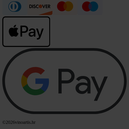
©2026
vinoartis.hr