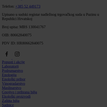
Telefon:
+385 52 449173
Upisano u sudski registar nadležnog trgovačkog suda u Pazinu u
Republici Hrvatskoj
Broj upisa: MBS 130041767
OIB: 80662840075
PDV ID: HR80662840075
Popusti i akcije
Laboratorij
Podrumarstvo
Enologija
Enološki pribor
Vinogradarstvo
Maslinarstvo
Gnojivo i prihrana bilja
Ekološki proizvodi
Zaštita bilja
Sadnice