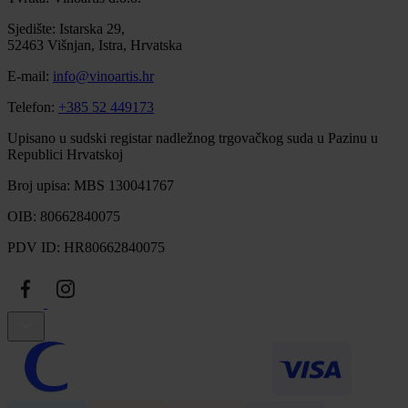
Sjedište: Istarska 29,
52463 Višnjan, Istra, Hrvatska
E-mail:
info@vinoartis.hr
Telefon:
+385 52 449173
Upisano u sudski registar nadležnog trgovačkog suda u Pazinu u
Republici Hrvatskoj
Broj upisa: MBS 130041767
OIB: 80662840075
PDV ID: HR80662840075