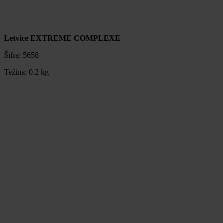
Letvice EXTREME COMPLEXE
Šifra:
5658
Težina:
0.2 kg
Letvice EXTREME COMPLEXE
Šifra:
5658
Težina:
0.2 kg