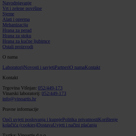
Navodnjavanje
Vrt i zelene površine
Sjeme
Alati i oprema
Mehanizacija
Hrana za perad
Hrana za stoku
Hrana za kućne ljubimce
Ostali proizvodi
O nama
Laboratorij
Novosti i savjeti
Partneri
O nama
Kontakt
Kontakt
Trgovina Višnjan:
052/449-173
Vinarski laboratorij:
052/449-173
info@vinoartis.hr
Pravne informacije
Opći uvjeti poslovanja i kupnje
Politika privatnosti
Korištenje
kolačića (cookies)
Dostava
Uvjeti i načini plaćanja
Tvrtka: Vinoartis d.o.o.