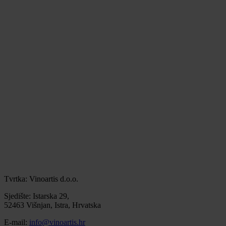
Tvrtka: Vinoartis d.o.o.
Sjedište: Istarska 29,
52463 Višnjan, Istra, Hrvatska
E-mail:
info@vinoartis.hr