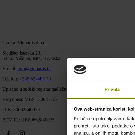
Tvrtka: Vinoartis d.o.o.
Sjedište: Istarska 29,
52463 Višnjan, Istra, Hrvatska
E-mail:
info@vinoartis.hr
Telefon:
+385 52 449173
Upisano u sudski registar nadležnog trgovačkog suda u Pazinu u Repu
Privola
Broj upisa: MBS 130041767
Ova web-stranica koristi kol
OIB: 80662840075
Kolačiće upotrebljavamo kako 
PDV ID: HR80662840075
promet. Isto tako, podatke o 
analizu, a oni ih mogu kombini