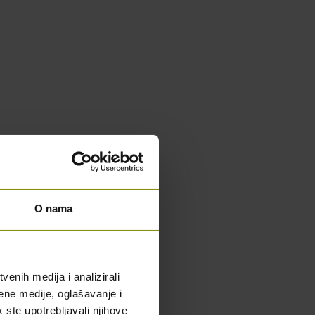
O nama
enih medija i analizirali
ene medije, oglašavanje i
k ste upotrebljavali njihove