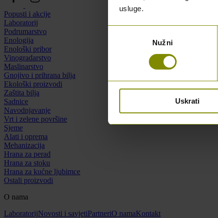
usluge.
Popusti i akcije
Laboratorij
Odabir
Podrumarstvo
Enologija
Nužni
pristanka
Enološki pribor
Vinogradarstvo
Maslinarstvo
Gnojivo i prihrana bilja
Ekološki proizvodi
Zaštita bilja
Uskrati
Sadnice
Navodnjavanje
Vrt i zelene površine
Sjeme
Alati i oprema
Mehanizacija
Hrana za perad
Hrana za stoku
Hrana za kućne ljubimce
Ostali proizvodi
O nama
Laboratorij
Novosti i savjeti
Partneri
O nama
Kontakt