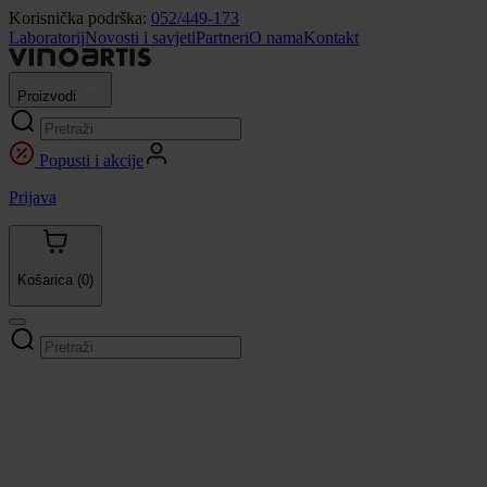
Korisnička podrška:
052/449-173
Laboratorij
Novosti i savjeti
Partneri
O nama
Kontakt
Proizvodi
Popusti i akcije
Prijava
Košarica
(0)