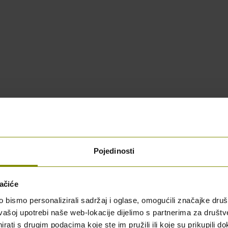
blici Hrvatskoj
Pojedinosti
ačiće
bismo personalizirali sadržaj i oglase, omogućili značajke društv
vašoj upotrebi naše web-lokacije dijelimo s partnerima za društv
rati s drugim podacima koje ste im pružili ili koje su prikupili do