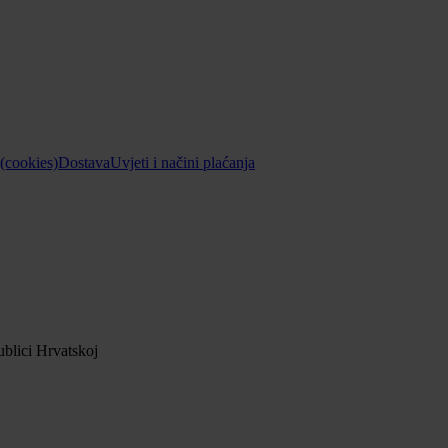
 (cookies)
Dostava
Uvjeti i načini plaćanja
blici Hrvatskoj