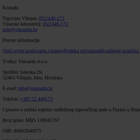
Kontakt
Trgovina Višnjan:
052/449-173
Vinarski laboratorij:
052/449-173
info@vinoartis.hr
Pravne informacije
Opći uvjeti poslovanja i kupnje
Politika privatnosti
Korištenje kolačića
Tvrtka: Vinoartis d.o.o.
Sjedište: Istarska 29,
52463 Višnjan, Istra, Hrvatska
E-mail:
info@vinoartis.hr
Telefon:
+385 52 449173
Upisano u sudski registar nadležnog trgovačkog suda u Pazinu u Repu
Broj upisa: MBS 130041767
OIB: 80662840075