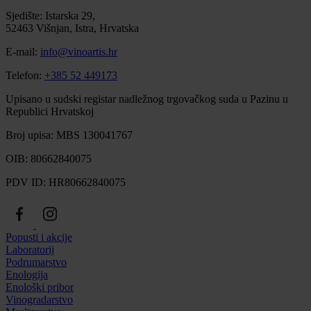
Sjedište: Istarska 29,
52463 Višnjan, Istra, Hrvatska
E-mail:
info@vinoartis.hr
Telefon:
+385 52 449173
Upisano u sudski registar nadležnog trgovačkog suda u Pazinu u
Republici Hrvatskoj
Broj upisa: MBS 130041767
OIB: 80662840075
PDV ID: HR80662840075
Popusti i akcije
Laboratorij
Podrumarstvo
Enologija
Enološki pribor
Vinogradarstvo