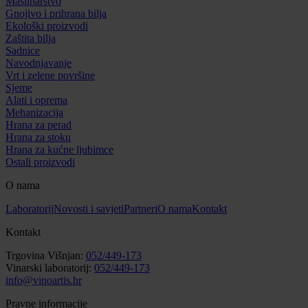
Maslinarstvo
Gnojivo i prihrana bilja
Ekološki proizvodi
Zaštita bilja
Sadnice
Navodnjavanje
Vrt i zelene površine
Sjeme
Alati i oprema
Mehanizacija
Hrana za perad
Hrana za stoku
Hrana za kućne ljubimce
Ostali proizvodi
O nama
Laboratorij
Novosti i savjeti
Partneri
O nama
Kontakt
Kontakt
Trgovina Višnjan:
052/449-173
Vinarski laboratorij:
052/449-173
info@vinoartis.hr
Pravne informacije