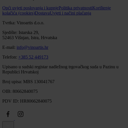
Opći uvjeti poslovanja i kupnje
Politika privatnosti
Korištenje
kolačića (cookies)
Dostava
Uvjeti i načini plaćanja
Tvrtka: Vinoartis d.o.o.
Sjedište: Istarska 29,
52463 Višnjan, Istra, Hrvatska
E-mail:
info@vinoartis.hr
Telefon:
+385 52 449173
Upisano u sudski registar nadležnog trgovačkog suda u Pazinu u
Republici Hrvatskoj
Broj upisa: MBS 130041767
OIB: 80662840075
PDV ID: HR80662840075