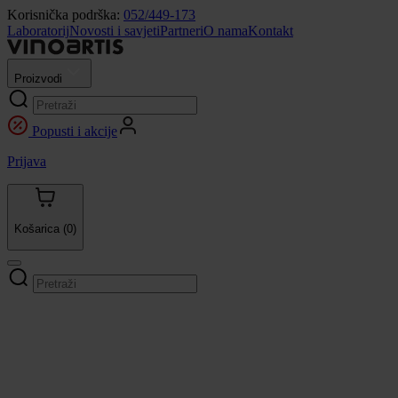
Korisnička podrška:
052/449-173
Laboratorij
Novosti i savjeti
Partneri
O nama
Kontakt
Proizvodi
Popusti i akcije
Prijava
Košarica
(0)