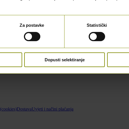
Za postavke
Statistički
Dopusti selektiranje
 (cookies)
Dostava
Uvjeti i načini plaćanja