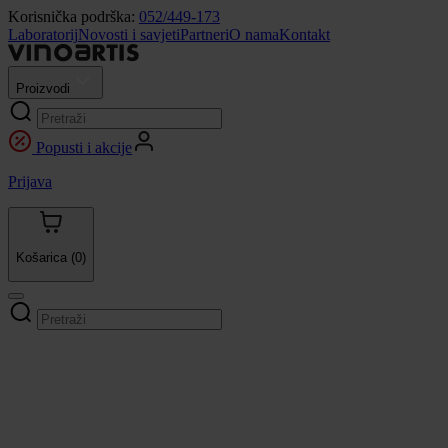
Korisnička podrška:
052/449-173
Laboratorij
Novosti i savjeti
Partneri
O nama
Kontakt
Proizvodi
Popusti i akcije
Prijava
Košarica
(0)