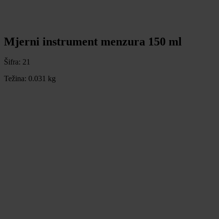
Mjerni instrument menzura 150 ml
Šifra:
21
Težina:
0.031 kg
Mjerni instrument menzura 150 ml
Šifra:
21