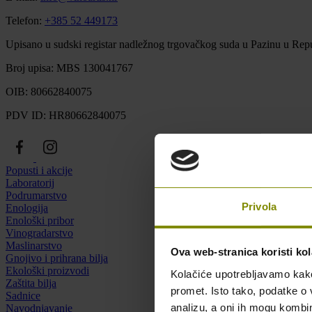
Telefon:
+385 52 449173
Upisano u sudski registar nadležnog trgovačkog suda u Pazinu u Repu
Broj upisa: MBS 130041767
OIB: 80662840075
PDV ID: HR80662840075
Popusti i akcije
Laboratorij
Podrumarstvo
Privola
Enologija
Enološki pribor
Vinogradarstvo
Maslinarstvo
Ova web-stranica koristi kol
Gnojivo i prihrana bilja
Ekološki proizvodi
Kolačiće upotrebljavamo kako 
Zaštita bilja
promet. Isto tako, podatke o 
Sadnice
analizu, a oni ih mogu kombini
Navodnjavanje