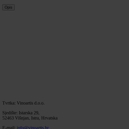
Opis
Tvrtka: Vinoartis d.o.o.
Sjedište: Istarska 29,
52463 Višnjan, Istra, Hrvatska
E-mail:
info@vinoartis.hr