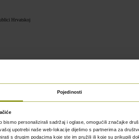
blici Hrvatskoj
Pojedinosti
ačiće
bismo personalizirali sadržaj i oglase, omogućili značajke društv
vašoj upotrebi naše web-lokacije dijelimo s partnerima za društv
rati s drugim podacima koje ste im pružili ili koje su prikupili do