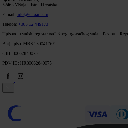
52463 Višnjan, Istra, Hrvatska
E-mail:
info@vinoartis.hr
Telefon:
+385 52 449173
Upisano u sudski registar nadležnog trgovačkog suda u Pazinu u Repu
Broj upisa: MBS 130041767
OIB: 80662840075
PDV ID: HR80662840075