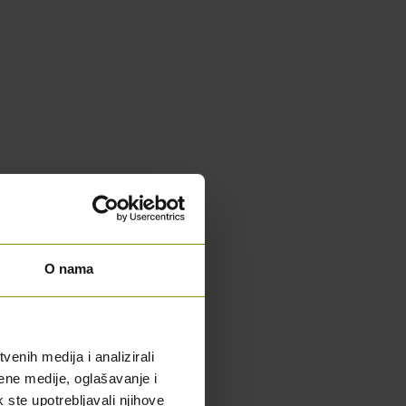
O nama
enih medija i analizirali
ene medije, oglašavanje i
k ste upotrebljavali njihove