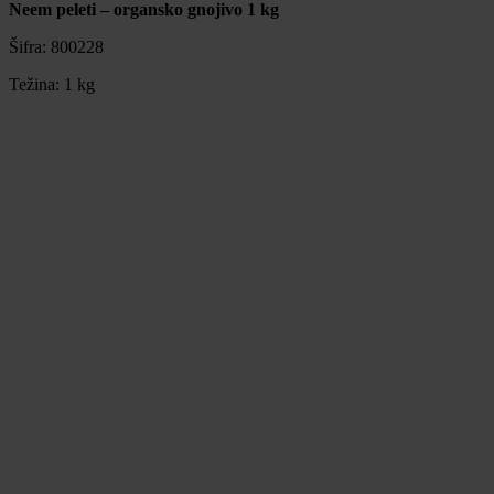
Neem peleti – organsko gnojivo 1 kg
Šifra:
800228
Težina:
1 kg
Neem peleti – organsko gnojivo 1 kg
Šifra:
800228
Težina:
1 kg
5,00 €
Obavijesti me