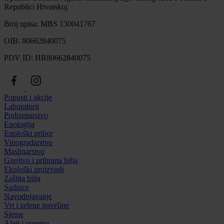
Republici Hrvatskoj
Broj upisa: MBS 130041767
OIB: 80662840075
PDV ID: HR80662840075
Popusti i akcije
Laboratorij
Podrumarstvo
Enologija
Enološki pribor
Vinogradarstvo
Maslinarstvo
Gnojivo i prihrana bilja
Ekološki proizvodi
Zaštita bilja
Sadnice
Navodnjavanje
Vrt i zelene površine
Sjeme
Alati i oprema