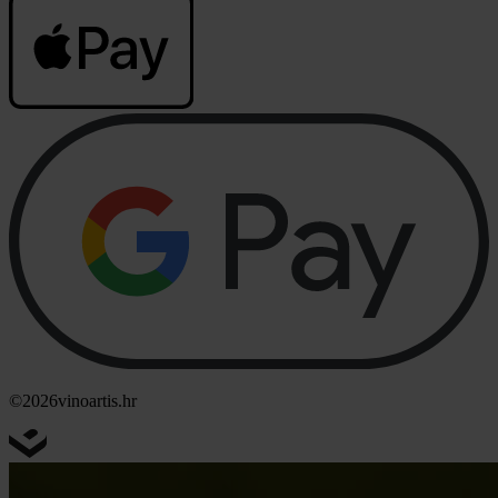
©2026
vinoartis.hr