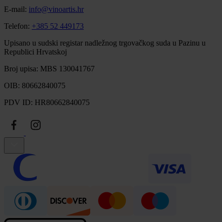
E-mail:
info@vinoartis.hr
Telefon:
+385 52 449173
Upisano u sudski registar nadležnog trgovačkog suda u Pazinu u
Republici Hrvatskoj
Broj upisa: MBS 130041767
OIB: 80662840075
PDV ID: HR80662840075