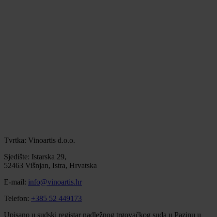
Tvrtka: Vinoartis d.o.o.
Sjedište: Istarska 29,
52463 Višnjan, Istra, Hrvatska
E-mail:
info@vinoartis.hr
Telefon:
+385 52 449173
Upisano u sudski registar nadležnog trgovačkog suda u Pazinu u