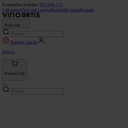
Korisnička podrška:
052/449-173
Laboratorij
Novosti i savjeti
Partneri
O nama
Kontakt
Proizvodi
Popusti i akcije
Prijava
Košarica
(0)