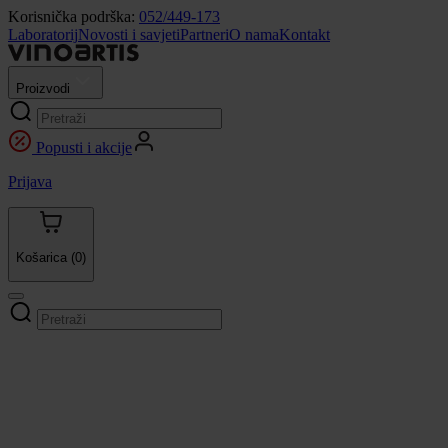
Korisnička podrška:
052/449-173
Laboratorij
Novosti i savjeti
Partneri
O nama
Kontakt
Proizvodi
Popusti i akcije
Prijava
Košarica
(0)