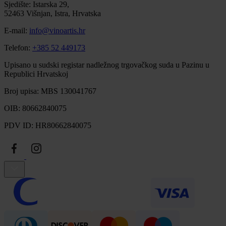
Sjedište: Istarska 29,
52463 Višnjan, Istra, Hrvatska
E-mail:
info@vinoartis.hr
Telefon:
+385 52 449173
Upisano u sudski registar nadležnog trgovačkog suda u Pazinu u
Republici Hrvatskoj
Broj upisa: MBS 130041767
OIB: 80662840075
PDV ID: HR80662840075