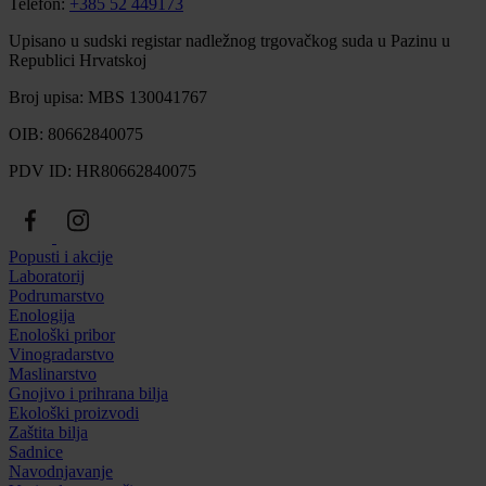
Telefon:
+385 52 449173
Upisano u sudski registar nadležnog trgovačkog suda u Pazinu u
Republici Hrvatskoj
Broj upisa: MBS 130041767
OIB: 80662840075
PDV ID: HR80662840075
Popusti i akcije
Laboratorij
Podrumarstvo
Enologija
Enološki pribor
Vinogradarstvo
Maslinarstvo
Gnojivo i prihrana bilja
Ekološki proizvodi
Zaštita bilja
Sadnice
Navodnjavanje