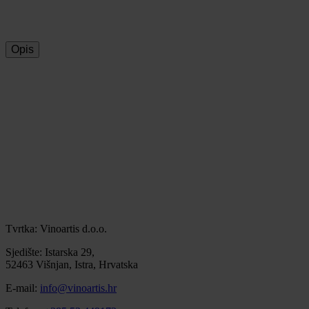
100% sigurna kupnja
Opis
Tvrtka: Vinoartis d.o.o.
Sjedište: Istarska 29,
52463 Višnjan, Istra, Hrvatska
E-mail:
info@vinoartis.hr