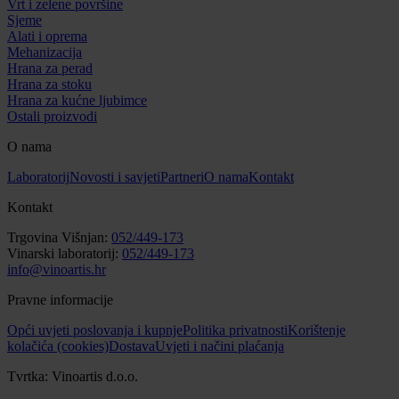
Vrt i zelene površine
Sjeme
Alati i oprema
Mehanizacija
Hrana za perad
Hrana za stoku
Hrana za kućne ljubimce
Ostali proizvodi
O nama
Laboratorij
Novosti i savjeti
Partneri
O nama
Kontakt
Kontakt
Trgovina Višnjan:
052/449-173
Vinarski laboratorij:
052/449-173
info@vinoartis.hr
Pravne informacije
Opći uvjeti poslovanja i kupnje
Politika privatnosti
Korištenje
kolačića (cookies)
Dostava
Uvjeti i načini plaćanja
Tvrtka: Vinoartis d.o.o.