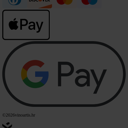
©2026
vinoartis.hr