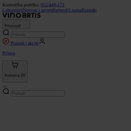
Korisnička podrška:
052/449-173
Laboratorij
Novosti i savjeti
Partneri
O nama
Kontakt
Proizvodi
Popusti i akcije
Prijava
Košarica
(0)