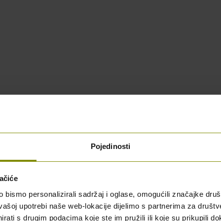
blici Hrvatskoj
Pojedinosti
ačiće
bismo personalizirali sadržaj i oglase, omogućili značajke društv
vašoj upotrebi naše web-lokacije dijelimo s partnerima za društv
rati s drugim podacima koje ste im pružili ili koje su prikupili do