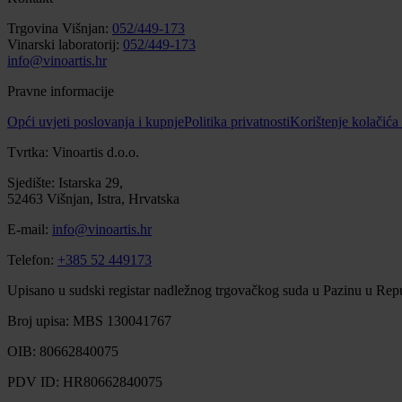
Trgovina Višnjan:
052/449-173
Vinarski laboratorij:
052/449-173
info@vinoartis.hr
Pravne informacije
Opći uvjeti poslovanja i kupnje
Politika privatnosti
Korištenje kolačića
Tvrtka: Vinoartis d.o.o.
Sjedište: Istarska 29,
52463 Višnjan, Istra, Hrvatska
E-mail:
info@vinoartis.hr
Telefon:
+385 52 449173
Upisano u sudski registar nadležnog trgovačkog suda u Pazinu u Repu
Broj upisa: MBS 130041767
OIB: 80662840075
PDV ID: HR80662840075