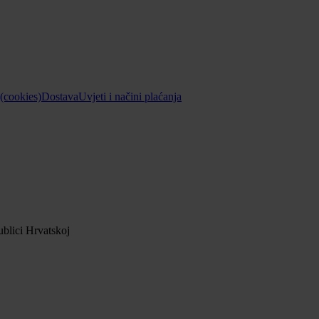
 (cookies)
Dostava
Uvjeti i načini plaćanja
blici Hrvatskoj