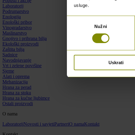
Popusti i akcije
usluge.
Laboratorij
Podrumarstvo
Enologija
Odabir
Enološki pribor
Nužni
pristanka
Vinogradarstvo
Maslinarstvo
Gnojivo i prihrana bilja
Ekološki proizvodi
Zaštita bilja
Sadnice
Navodnjavanje
Uskrati
Vrt i zelene površine
Sjeme
Alati i oprema
Mehanizacija
Hrana za perad
Hrana za stoku
Hrana za kućne ljubimce
Ostali proizvodi
O nama
Laboratorij
Novosti i savjeti
Partneri
O nama
Kontakt
Kontakt