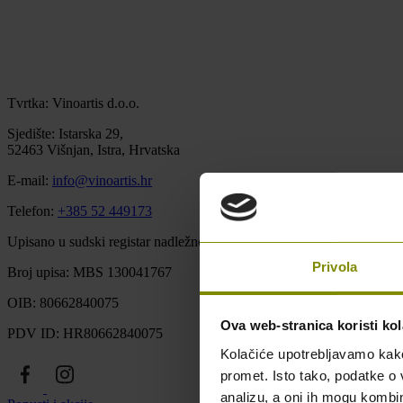
Tvrtka: Vinoartis d.o.o.
Sjedište: Istarska 29,
52463 Višnjan, Istra, Hrvatska
E-mail:
info@vinoartis.hr
Telefon:
+385 52 449173
Upisano u sudski registar nadležnog trgovačkog suda u Pazinu u Repu
Privola
Broj upisa: MBS 130041767
OIB: 80662840075
Ova web-stranica koristi kol
PDV ID: HR80662840075
Kolačiće upotrebljavamo kako 
promet. Isto tako, podatke o 
analizu, a oni ih mogu kombini