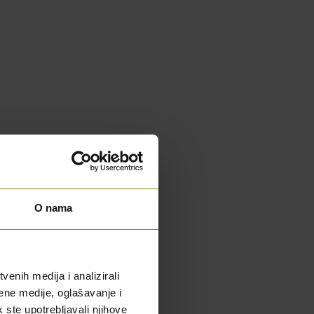
O nama
enih medija i analizirali
ene medije, oglašavanje i
k ste upotrebljavali njihove