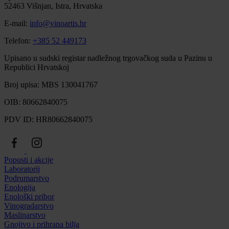
52463 Višnjan, Istra, Hrvatska
E-mail:
info@vinoartis.hr
Telefon:
+385 52 449173
Upisano u sudski registar nadležnog trgovačkog suda u Pazinu u
Republici Hrvatskoj
Broj upisa: MBS 130041767
OIB: 80662840075
PDV ID: HR80662840075
Popusti i akcije
Laboratorij
Podrumarstvo
Enologija
Enološki pribor
Vinogradarstvo
Maslinarstvo
Gnojivo i prihrana bilja