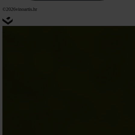
©2026
vinoartis.hr