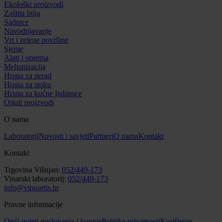
Ekološki proizvodi
Zaštita bilja
Sadnice
Navodnjavanje
Vrt i zelene površine
Sjeme
Alati i oprema
Mehanizacija
Hrana za perad
Hrana za stoku
Hrana za kućne ljubimce
Ostali proizvodi
O nama
Laboratorij
Novosti i savjeti
Partneri
O nama
Kontakt
Kontakt
Trgovina Višnjan:
052/449-173
Vinarski laboratorij:
052/449-173
info@vinoartis.hr
Pravne informacije
Opći uvjeti poslovanja i kupnje
Politika privatnosti
Korištenje