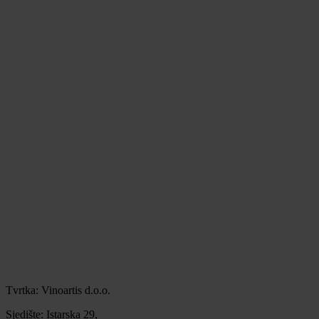
Tvrtka: Vinoartis d.o.o.
Sjedište: Istarska 29,