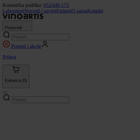
Korisnička podrška:
052/449-173
Laboratorij
Novosti i savjeti
Partneri
O nama
Kontakt
Proizvodi
Popusti i akcije
Prijava
Košarica
(0)