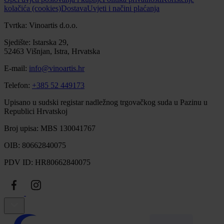
kolačića (cookies)
Dostava
Uvjeti i načini plaćanja
Tvrtka: Vinoartis d.o.o.
Sjedište: Istarska 29,
52463 Višnjan, Istra, Hrvatska
E-mail:
info@vinoartis.hr
Telefon:
+385 52 449173
Upisano u sudski registar nadležnog trgovačkog suda u Pazinu u
Republici Hrvatskoj
Broj upisa: MBS 130041767
OIB: 80662840075
PDV ID: HR80662840075