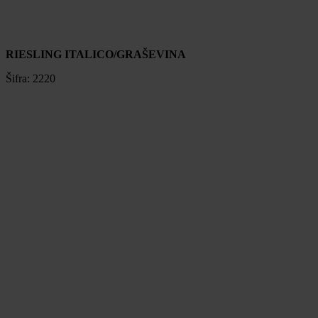
RIESLING ITALICO/GRAŠEVINA
Šifra:
2220
RIESLING ITALICO/GRAŠEVINA
Šifra:
2220
Cijena na upit