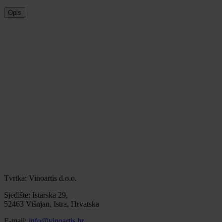
Opis
Tvrtka: Vinoartis d.o.o.
Sjedište: Istarska 29,
52463 Višnjan, Istra, Hrvatska
E-mail:
info@vinoartis.hr