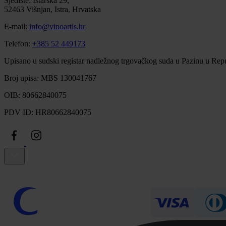
Sjedište: Istarska 29,
52463 Višnjan, Istra, Hrvatska
E-mail:
info@vinoartis.hr
Telefon:
+385 52 449173
Upisano u sudski registar nadležnog trgovačkog suda u Pazinu u Repu
Broj upisa: MBS 130041767
OIB: 80662840075
PDV ID: HR80662840075