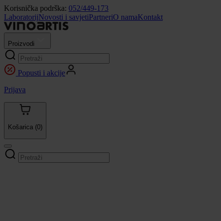
Korisnička podrška:
052/449-173
Laboratorij
Novosti i savjeti
Partneri
O nama
Kontakt
Proizvodi
Popusti i akcije
Prijava
Košarica
(0)