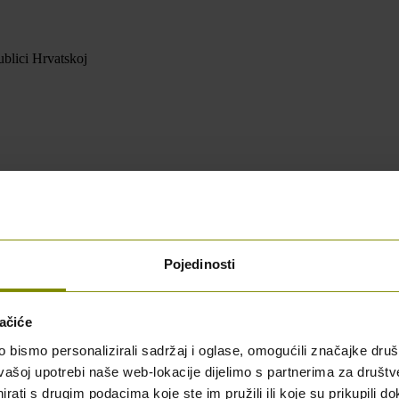
blici Hrvatskoj
Pojedinosti
ačiće
bismo personalizirali sadržaj i oglase, omogućili značajke društv
vašoj upotrebi naše web-lokacije dijelimo s partnerima za društv
rati s drugim podacima koje ste im pružili ili koje su prikupili do