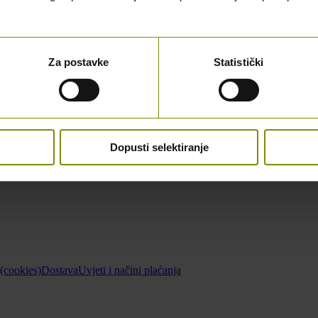
Za postavke
Statistički
Dopusti selektiranje
 (cookies)
Dostava
Uvjeti i načini plaćanja