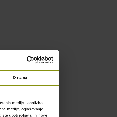
O nama
enih medija i analizirali
ene medije, oglašavanje i
k ste upotrebljavali njihove