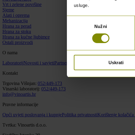
Vrt i zelene površine
usluge.
Sjeme
Alati i oprema
Odabir
Mehanizacija
Hrana za perad
Nužni
pristanka
Hrana za stoku
Hrana za kućne ljubimce
Ostali proizvodi
O nama
Uskrati
Laboratorij
Novosti i savjeti
Partneri
O nama
Kontakt
Kontakt
Trgovina Višnjan:
052/449-173
Vinarski laboratorij:
052/449-173
info@vinoartis.hr
Pravne informacije
Opći uvjeti poslovanja i kupnje
Politika privatnosti
Korištenje kolačića
Tvrtka: Vinoartis d.o.o.