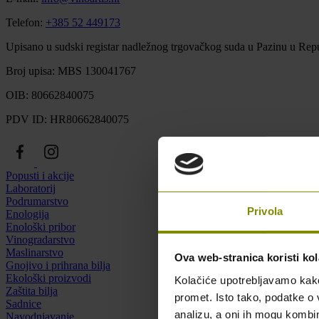
Telefon:
+385 52 449173
Upisano u sudski registar nadležnog trgovačkog suda u Pazinu u Repu
Broj upisa: MBS 130041767
OIB: 80662840075
PDV ID: HR80662840075
Popusti i akcije
Laboratorij
Podrumarstvo
Privola
Enologija
Enološki pribor
Vinogradarstvo
Maslinarstvo
Ova web-stranica koristi kol
Gnojivo i prihrana bilja
Ekološki proizvodi
Kolačiće upotrebljavamo kako 
Zaštita bilja
promet. Isto tako, podatke o 
Sadnice
analizu, a oni ih mogu kombini
Navodnjavanje