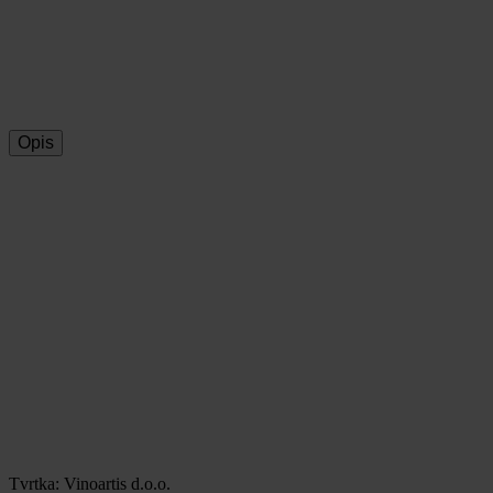
Dostava u cijeloj Hrvatskoj
100% sigurna kupnja
Opis
Tvrtka: Vinoartis d.o.o.