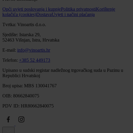
Opći uvjeti poslovanja i kupnje
Politika privatnosti
Korištenje
kolačića (cookies)
Dostava
Uvjeti i načini plaćanja
Tvrtka: Vinoartis d.o.o.
Sjedište: Istarska 29,
52463 Višnjan, Istra, Hrvatska
E-mail:
info@vinoartis.hr
Telefon:
+385 52 449173
Upisano u sudski registar nadležnog trgovačkog suda u Pazinu u
Republici Hrvatskoj
Broj upisa: MBS 130041767
OIB: 80662840075
PDV ID: HR80662840075