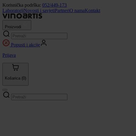
Korisnička podrška:
052/449-173
Laboratorij
Novosti i savjeti
Partneri
O nama
Kontakt
Proizvodi
Popusti i akcije
Prijava
Košarica
(0)