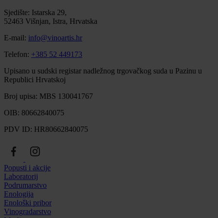
Sjedište: Istarska 29,
52463 Višnjan, Istra, Hrvatska
E-mail:
info@vinoartis.hr
Telefon:
+385 52 449173
Upisano u sudski registar nadležnog trgovačkog suda u Pazinu u
Republici Hrvatskoj
Broj upisa: MBS 130041767
OIB: 80662840075
PDV ID: HR80662840075
Popusti i akcije
Laboratorij
Podrumarstvo
Enologija
Enološki pribor
Vinogradarstvo