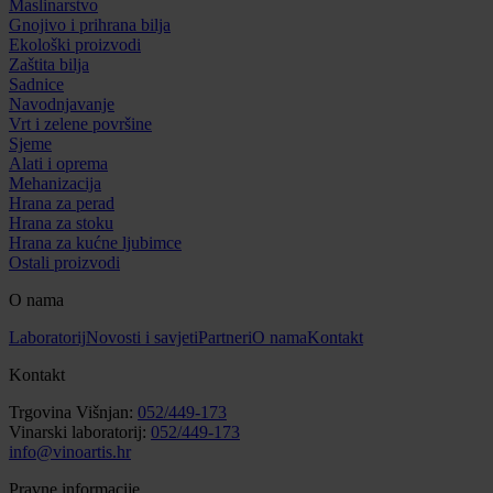
Maslinarstvo
Gnojivo i prihrana bilja
Ekološki proizvodi
Zaštita bilja
Sadnice
Navodnjavanje
Vrt i zelene površine
Sjeme
Alati i oprema
Mehanizacija
Hrana za perad
Hrana za stoku
Hrana za kućne ljubimce
Ostali proizvodi
O nama
Laboratorij
Novosti i savjeti
Partneri
O nama
Kontakt
Kontakt
Trgovina Višnjan:
052/449-173
Vinarski laboratorij:
052/449-173
info@vinoartis.hr
Pravne informacije