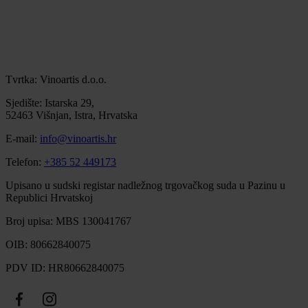
Tvrtka: Vinoartis d.o.o.
Sjedište: Istarska 29,
52463 Višnjan, Istra, Hrvatska
E-mail:
info@vinoartis.hr
Telefon:
+385 52 449173
Upisano u sudski registar nadležnog trgovačkog suda u Pazinu u
Republici Hrvatskoj
Broj upisa: MBS 130041767
OIB: 80662840075
PDV ID: HR80662840075