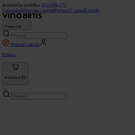
Korisnička podrška:
052/449-173
Laboratorij
Novosti i savjeti
Partneri
O nama
Kontakt
Proizvodi
Popusti i akcije
Prijava
Košarica
(0)