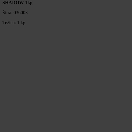
SHADOW 1kg
Šifra:
036003
Težina:
1 kg
SHADOW 1kg
Šifra:
036003
Težina:
1 kg
13,55 €
Obavijesti me