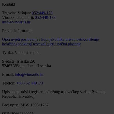
Kontakt
Trgovina Višnjan:
052/449-173
Vinarski laboratorij:
052/449-173
info@vinoartis.hr
Pravne informacije
Opći uvjeti poslovanja i kupnje
Politika privatnosti
Korištenje
kolačića (cookies)
Dostava
Uvjeti i načini plaćanja
Tvrtka: Vinoartis d.o.o.
Sjedište: Istarska 29,
52463 Višnjan, Istra, Hrvatska
E-mail:
info@vinoartis.hr
Telefon:
+385 52 449173
Upisano u sudski registar nadležnog trgovačkog suda u Pazinu u
Republici Hrvatskoj
Broj upisa: MBS 130041767
OIB: 80662840075