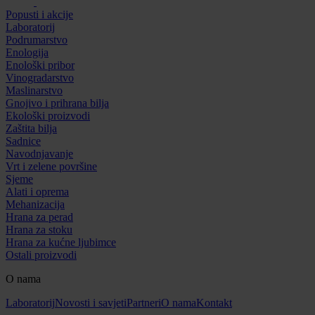
Popusti i akcije
Laboratorij
Podrumarstvo
Enologija
Enološki pribor
Vinogradarstvo
Maslinarstvo
Gnojivo i prihrana bilja
Ekološki proizvodi
Zaštita bilja
Sadnice
Navodnjavanje
Vrt i zelene površine
Sjeme
Alati i oprema
Mehanizacija
Hrana za perad
Hrana za stoku
Hrana za kućne ljubimce
Ostali proizvodi
O nama
Laboratorij
Novosti i savjeti
Partneri
O nama
Kontakt