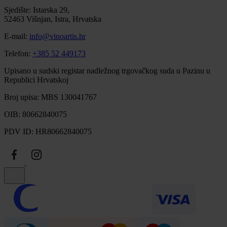
Sjedište: Istarska 29,
52463 Višnjan, Istra, Hrvatska
E-mail:
info@vinoartis.hr
Telefon:
+385 52 449173
Upisano u sudski registar nadležnog trgovačkog suda u Pazinu u
Republici Hrvatskoj
Broj upisa: MBS 130041767
OIB: 80662840075
PDV ID: HR80662840075