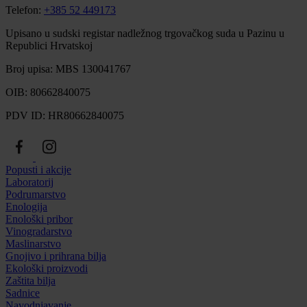
Telefon:
+385 52 449173
Upisano u sudski registar nadležnog trgovačkog suda u Pazinu u
Republici Hrvatskoj
Broj upisa: MBS 130041767
OIB: 80662840075
PDV ID: HR80662840075
Popusti i akcije
Laboratorij
Podrumarstvo
Enologija
Enološki pribor
Vinogradarstvo
Maslinarstvo
Gnojivo i prihrana bilja
Ekološki proizvodi
Zaštita bilja
Sadnice
Navodnjavanje