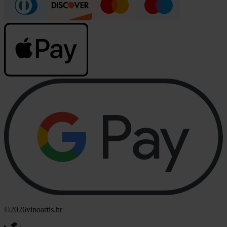
©2026
vinoartis.hr