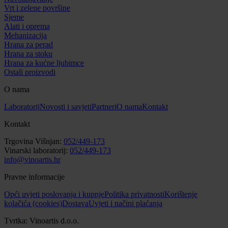
Vrt i zelene površine
Sjeme
Alati i oprema
Mehanizacija
Hrana za perad
Hrana za stoku
Hrana za kućne ljubimce
Ostali proizvodi
O nama
Laboratorij
Novosti i savjeti
Partneri
O nama
Kontakt
Kontakt
Trgovina Višnjan:
052/449-173
Vinarski laboratorij:
052/449-173
info@vinoartis.hr
Pravne informacije
Opći uvjeti poslovanja i kupnje
Politika privatnosti
Korištenje
kolačića (cookies)
Dostava
Uvjeti i načini plaćanja
Tvrtka: Vinoartis d.o.o.