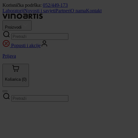
Korisnička podrška:
052/449-173
Laboratorij
Novosti i savjeti
Partneri
O nama
Kontakt
Proizvodi
Popusti i akcije
Prijava
Košarica
(0)