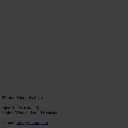
Tvrtka: Vinoartis d.o.o.
Sjedište: Istarska 29,
52463 Višnjan, Istra, Hrvatska
E-mail:
info@vinoartis.hr