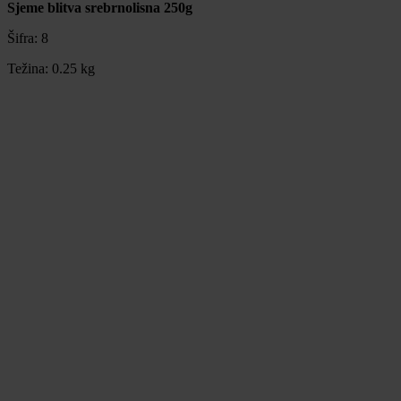
Sjeme blitva srebrnolisna 250g
Šifra:
8
Težina:
0.25 kg
Sjeme blitva srebrnolisna 250g
Šifra:
8
Težina:
0.25 kg
3,32 €