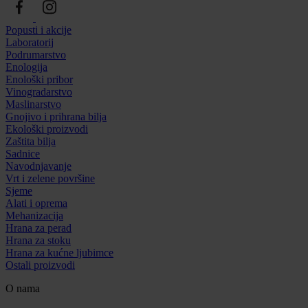
Popusti i akcije
Laboratorij
Podrumarstvo
Enologija
Enološki pribor
Vinogradarstvo
Maslinarstvo
Gnojivo i prihrana bilja
Ekološki proizvodi
Zaštita bilja
Sadnice
Navodnjavanje
Vrt i zelene površine
Sjeme
Alati i oprema
Mehanizacija
Hrana za perad
Hrana za stoku
Hrana za kućne ljubimce
Ostali proizvodi
O nama