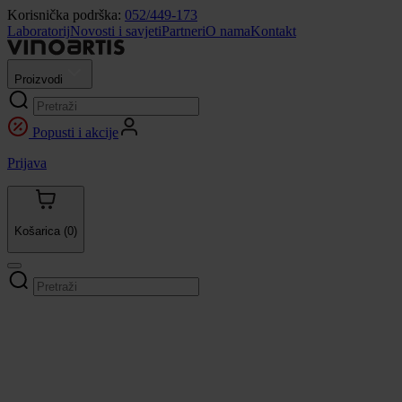
Korisnička podrška:
052/449-173
Laboratorij
Novosti i savjeti
Partneri
O nama
Kontakt
Proizvodi
Popusti i akcije
Prijava
Košarica
(0)