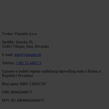
Tvrtka: Vinoartis d.o.o.
Sjedište: Istarska 29,
52463 Višnjan, Istra, Hrvatska
E-mail:
info@vinoartis.hr
Telefon:
+385 52 449173
Upisano u sudski registar nadležnog trgovačkog suda u Pazinu u
Republici Hrvatskoj
Broj upisa: MBS 130041767
OIB: 80662840075
PDV ID: HR80662840075