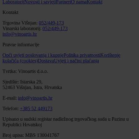
Laboratorij
Novosti i savjeti
Partneri
O nama
Kontakt
Kontakt
Trgovina Višnjan:
052/449-173
Vinarski laboratorij:
052/449-173
info@vinoartis.hr
Pravne informacije
Opći uvjeti poslovanja i kupnje
Politika privatnosti
Korištenje
kolačića (cookies)
Dostava
Uvjeti i načini plaćanja
Tvrtka: Vinoartis d.o.o.
Sjedište: Istarska 29,
52463 Višnjan, Istra, Hrvatska
E-mail:
info@vinoartis.hr
Telefon:
+385 52 449173
Upisano u sudski registar nadležnog trgovačkog suda u Pazinu u
Republici Hrvatskoj
Broj upisa: MBS 130041767