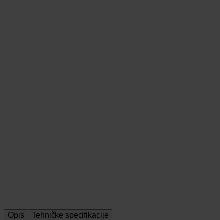
2,17 €
Obavijesti me
Mogućnost plaćanja na rate
Dostava u cijeloj Hrvatskoj
100% sigurna kupnja
Opis
Tehničke specifikacije