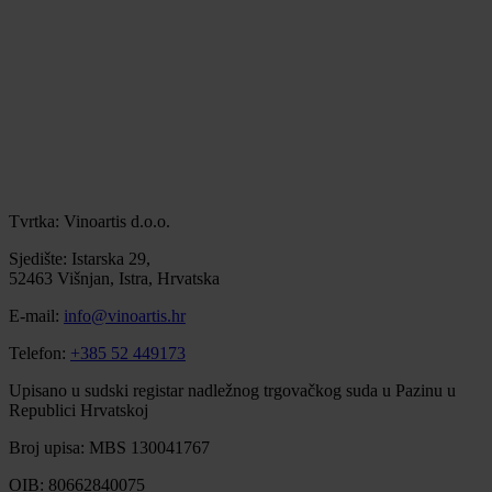
Tvrtka: Vinoartis d.o.o.
Sjedište: Istarska 29,
52463 Višnjan, Istra, Hrvatska
E-mail:
info@vinoartis.hr
Telefon:
+385 52 449173
Upisano u sudski registar nadležnog trgovačkog suda u Pazinu u
Republici Hrvatskoj
Broj upisa: MBS 130041767
OIB: 80662840075