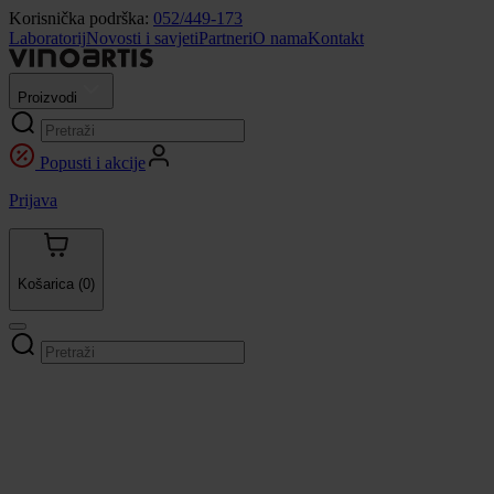
Korisnička podrška:
052/449-173
Laboratorij
Novosti i savjeti
Partneri
O nama
Kontakt
Proizvodi
Popusti i akcije
Prijava
Košarica
(0)