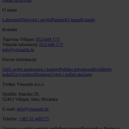
Ostali proizvodi
O nama
Laboratorij
Novosti i savjeti
Partneri
O nama
Kontakt
Kontakt
Trgovina Višnjan:
052/449-173
Vinarski laboratorij:
052/449-173
info@vinoartis.hr
Pravne informacije
Opći uvjeti poslovanja i kupnje
Politika privatnosti
Korištenje
kolačića (cookies)
Dostava
Uvjeti i načini plaćanja
Tvrtka: Vinoartis d.o.o.
Sjedište: Istarska 29,
52463 Višnjan, Istra, Hrvatska
E-mail:
info@vinoartis.hr
Telefon:
+385 52 449173
Upisano u sudski registar nadležnog trgovačkog suda u Pazinu u