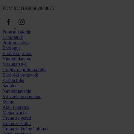
PDV ID: HR80662840075
Popusti i akcije
Laboratorij
Podrumarstvo
Enologija
Enološki pribor
Vinogradarstvo
Maslinarstvo
Gnojivo i prihrana bilja
Ekološki proizvodi
Zaštita bilja
Sadnice
Navodnjavanje
Vrt i zelene površine
Sjeme
Alati i oprema
Mehanizacija
Hrana za perad
Hrana za stoku
Hrana za kućne ljubimce