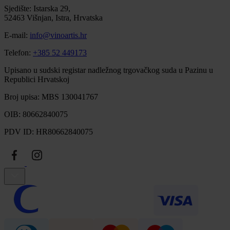
Sjedište: Istarska 29,
52463 Višnjan, Istra, Hrvatska
E-mail:
info@vinoartis.hr
Telefon:
+385 52 449173
Upisano u sudski registar nadležnog trgovačkog suda u Pazinu u
Republici Hrvatskoj
Broj upisa: MBS 130041767
OIB: 80662840075
PDV ID: HR80662840075