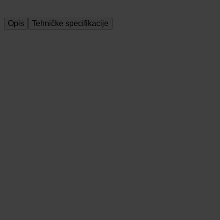
Opis
Tehničke specifikacije
Aktivna tvar: Sumpor 800 g/l
Formulacija sredstva
koncentrat za su
Namjena sredstva
fungicid
Područje primjene
povrćarstvo, pol