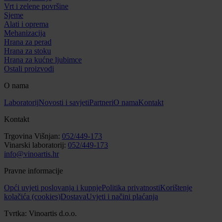
Vrt i zelene površine
Sjeme
Alati i oprema
Mehanizacija
Hrana za perad
Hrana za stoku
Hrana za kućne ljubimce
Ostali proizvodi
O nama
Laboratorij
Novosti i savjeti
Partneri
O nama
Kontakt
Kontakt
Trgovina Višnjan:
052/449-173
Vinarski laboratorij:
052/449-173
info@vinoartis.hr
Pravne informacije
Opći uvjeti poslovanja i kupnje
Politika privatnosti
Korištenje
kolačića (cookies)
Dostava
Uvjeti i načini plaćanja
Tvrtka: Vinoartis d.o.o.