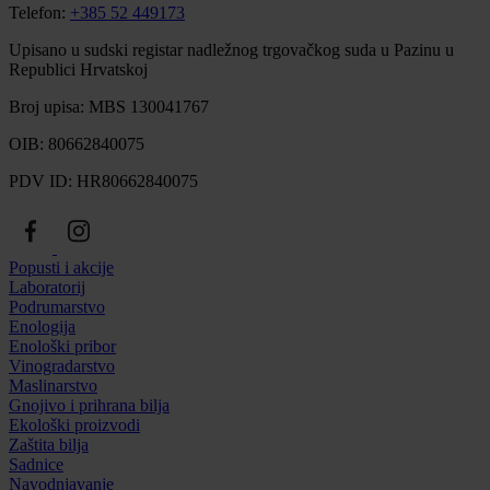
Telefon:
+385 52 449173
Upisano u sudski registar nadležnog trgovačkog suda u Pazinu u
Republici Hrvatskoj
Broj upisa: MBS 130041767
OIB: 80662840075
PDV ID: HR80662840075
Popusti i akcije
Laboratorij
Podrumarstvo
Enologija
Enološki pribor
Vinogradarstvo
Maslinarstvo
Gnojivo i prihrana bilja
Ekološki proizvodi
Zaštita bilja
Sadnice
Navodnjavanje