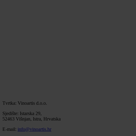
Način djelovanja
Upotreba sredstva
prskanje
Tvrtka: Vinoartis d.o.o.
Sjedište: Istarska 29,
52463 Višnjan, Istra, Hrvatska
E-mail:
info@vinoartis.hr