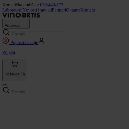
Korisnička podrška:
052/449-173
Laboratorij
Novosti i savjeti
Partneri
O nama
Kontakt
Proizvodi
Popusti i akcije
Prijava
Košarica
(0)