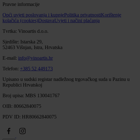
Pravne informacije
Opći uvjeti poslovanja i kupnje
Politika privatnosti
Korištenje
kolačića (cookies)
Dostava
Uvjeti i načini plaćanja
Tvrtka: Vinoartis d.o.o.
Sjedište: Istarska 29,
52463 Višnjan, Istra, Hrvatska
E-mail:
info@vinoartis.hr
Telefon:
+385 52 449173
Upisano u sudski registar nadležnog trgovačkog suda u Pazinu u
Republici Hrvatskoj
Broj upisa: MBS 130041767
OIB: 80662840075
PDV ID: HR80662840075