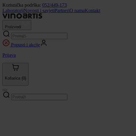
Korisnička podrška:
052/449-173
Laboratorij
Novosti i savjeti
Partneri
O nama
Kontakt
Proizvodi
Popusti i akcije
Prijava
Košarica
(0)