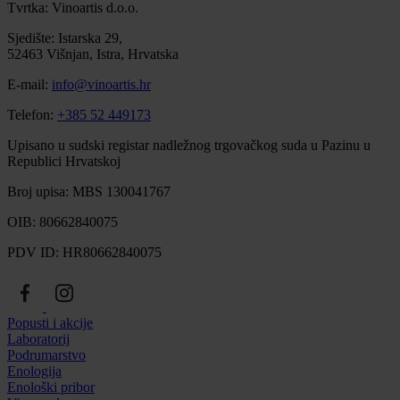
Tvrtka: Vinoartis d.o.o.
Sjedište: Istarska 29,
52463 Višnjan, Istra, Hrvatska
E-mail:
info@vinoartis.hr
Telefon:
+385 52 449173
Upisano u sudski registar nadležnog trgovačkog suda u Pazinu u
Republici Hrvatskoj
Broj upisa: MBS 130041767
OIB: 80662840075
PDV ID: HR80662840075
Popusti i akcije
Laboratorij
Podrumarstvo
Enologija
Enološki pribor