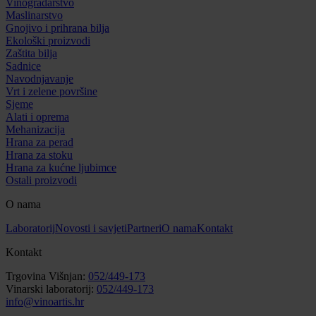
Vinogradarstvo
Maslinarstvo
Gnojivo i prihrana bilja
Ekološki proizvodi
Zaštita bilja
Sadnice
Navodnjavanje
Vrt i zelene površine
Sjeme
Alati i oprema
Mehanizacija
Hrana za perad
Hrana za stoku
Hrana za kućne ljubimce
Ostali proizvodi
O nama
Laboratorij
Novosti i savjeti
Partneri
O nama
Kontakt
Kontakt
Trgovina Višnjan:
052/449-173
Vinarski laboratorij:
052/449-173
info@vinoartis.hr