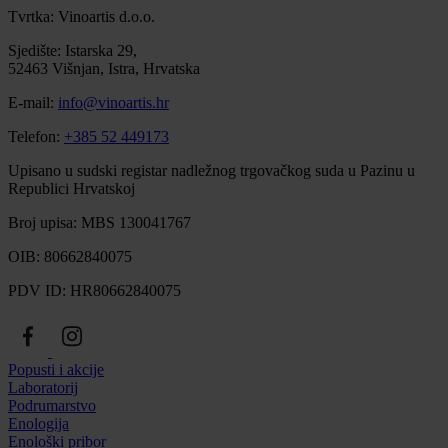
Tvrtka: Vinoartis d.o.o.
Sjedište: Istarska 29,
52463 Višnjan, Istra, Hrvatska
E-mail:
info@vinoartis.hr
Telefon:
+385 52 449173
Upisano u sudski registar nadležnog trgovačkog suda u Pazinu u
Republici Hrvatskoj
Broj upisa: MBS 130041767
OIB: 80662840075
PDV ID: HR80662840075
Popusti i akcije
Laboratorij
Podrumarstvo
Enologija
Enološki pribor