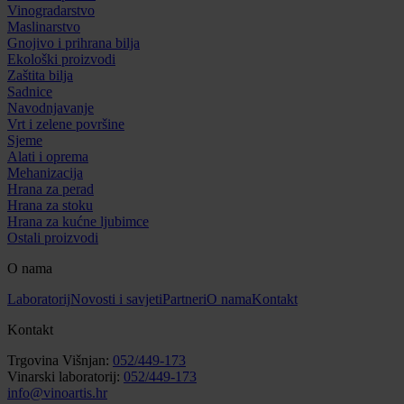
Vinogradarstvo
Maslinarstvo
Gnojivo i prihrana bilja
Ekološki proizvodi
Zaštita bilja
Sadnice
Navodnjavanje
Vrt i zelene površine
Sjeme
Alati i oprema
Mehanizacija
Hrana za perad
Hrana za stoku
Hrana za kućne ljubimce
Ostali proizvodi
O nama
Laboratorij
Novosti i savjeti
Partneri
O nama
Kontakt
Kontakt
Trgovina Višnjan:
052/449-173
Vinarski laboratorij:
052/449-173
info@vinoartis.hr