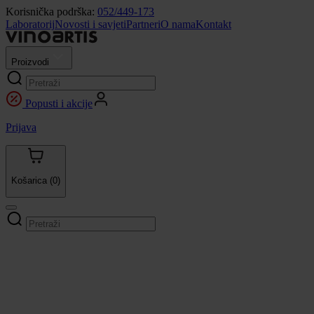
Korisnička podrška:
052/449-173
Laboratorij
Novosti i savjeti
Partneri
O nama
Kontakt
Proizvodi
Popusti i akcije
Prijava
Košarica
(0)