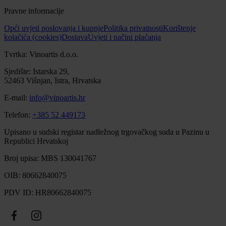
Pravne informacije
Opći uvjeti poslovanja i kupnje
Politika privatnosti
Korištenje
kolačića (cookies)
Dostava
Uvjeti i načini plaćanja
Tvrtka: Vinoartis d.o.o.
Sjedište: Istarska 29,
52463 Višnjan, Istra, Hrvatska
E-mail:
info@vinoartis.hr
Telefon:
+385 52 449173
Upisano u sudski registar nadležnog trgovačkog suda u Pazinu u
Republici Hrvatskoj
Broj upisa: MBS 130041767
OIB: 80662840075
PDV ID: HR80662840075