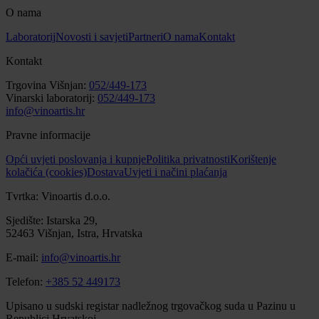
O nama
Laboratorij
Novosti i savjeti
Partneri
O nama
Kontakt
Kontakt
Trgovina Višnjan:
052/449-173
Vinarski laboratorij:
052/449-173
info@vinoartis.hr
Pravne informacije
Opći uvjeti poslovanja i kupnje
Politika privatnosti
Korištenje
kolačića (cookies)
Dostava
Uvjeti i načini plaćanja
Tvrtka: Vinoartis d.o.o.
Sjedište: Istarska 29,
52463 Višnjan, Istra, Hrvatska
E-mail:
info@vinoartis.hr
Telefon:
+385 52 449173
Upisano u sudski registar nadležnog trgovačkog suda u Pazinu u
Republici Hrvatskoj