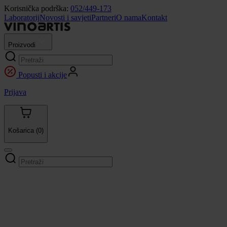
Korisnička podrška:
052/449-173
Laboratorij
Novosti i savjeti
Partneri
O nama
Kontakt
Proizvodi
Popusti i akcije
Prijava
Košarica
(0)