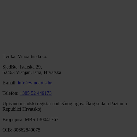
Tvrtka: Vinoartis d.o.o.
Sjedište: Istarska 29,
52463 Višnjan, Istra, Hrvatska
E-mail:
info@vinoartis.hr
Telefon:
+385 52 449173
Upisano u sudski registar nadležnog trgovačkog suda u Pazinu u
Republici Hrvatskoj
Broj upisa: MBS 130041767
OIB: 80662840075