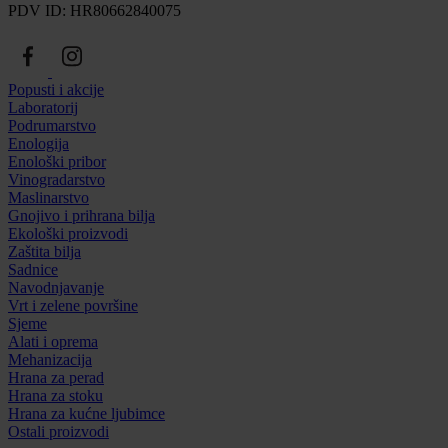
PDV ID: HR80662840075
Popusti i akcije
Laboratorij
Podrumarstvo
Enologija
Enološki pribor
Vinogradarstvo
Maslinarstvo
Gnojivo i prihrana bilja
Ekološki proizvodi
Zaštita bilja
Sadnice
Navodnjavanje
Vrt i zelene površine
Sjeme
Alati i oprema
Mehanizacija
Hrana za perad
Hrana za stoku
Hrana za kućne ljubimce
Ostali proizvodi