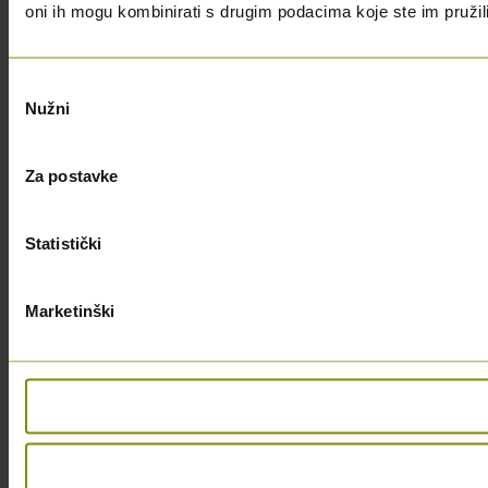
oni ih mogu kombinirati s drugim podacima koje ste im pružili i
Odabir
Nužni
pristanka
Za postavke
Statistički
Marketinški