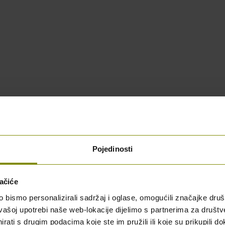
blici Hrvatskoj
Pojedinosti
ačiće
bismo personalizirali sadržaj i oglase, omogućili značajke društv
vašoj upotrebi naše web-lokacije dijelimo s partnerima za društv
rati s drugim podacima koje ste im pružili ili koje su prikupili do