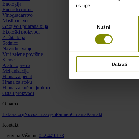
Enologija
usluge.
Enološki pribor
Vinogradarstvo
Odabir
Maslinarstvo
Gnojivo i prihrana bilja
Nužni
pristanka
Ekološki proizvodi
Zaštita bilja
Sadnice
Navodnjavanje
Vrt i zelene površine
Sjeme
Uskrati
Alati i oprema
Mehanizacija
Hrana za perad
Hrana za stoku
Hrana za kućne ljubimce
Ostali proizvodi
O nama
Laboratorij
Novosti i savjeti
Partneri
O nama
Kontakt
Kontakt
Trgovina Višnjan:
052/449-173