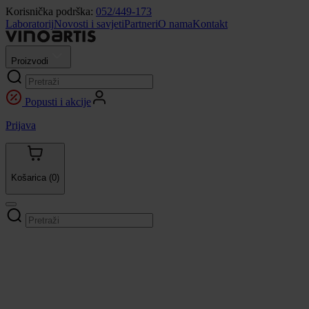
Korisnička podrška:
052/449-173
Laboratorij
Novosti i savjeti
Partneri
O nama
Kontakt
Proizvodi
Popusti i akcije
Prijava
Košarica
(0)