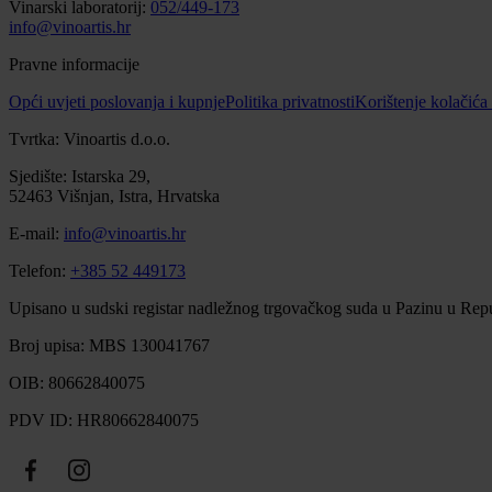
Vinarski laboratorij:
052/449-173
info@vinoartis.hr
Pravne informacije
Opći uvjeti poslovanja i kupnje
Politika privatnosti
Korištenje kolačića
Tvrtka: Vinoartis d.o.o.
Sjedište: Istarska 29,
52463 Višnjan, Istra, Hrvatska
E-mail:
info@vinoartis.hr
Telefon:
+385 52 449173
Upisano u sudski registar nadležnog trgovačkog suda u Pazinu u Repu
Broj upisa: MBS 130041767
OIB: 80662840075
PDV ID: HR80662840075