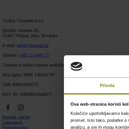
Tvrtka: Vinoartis d.o.o.
Sjedište: Istarska 29,
52463 Višnjan, Istra, Hrvatska
E-mail:
info@vinoartis.hr
Telefon:
+385 52 449173
Upisano u sudski registar nadležnog trgovačkog suda u Pazinu u Repu
Broj upisa: MBS 130041767
OIB: 80662840075
Privola
PDV ID: HR80662840075
Ova web-stranica koristi kol
Kolačiće upotrebljavamo kako 
Popusti i akcije
promet. Isto tako, podatke o 
Laboratorij
analizu, a oni ih mogu kombini
Podrumarstvo