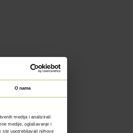
O nama
enih medija i analizirali
ene medije, oglašavanje i
k ste upotrebljavali njihove