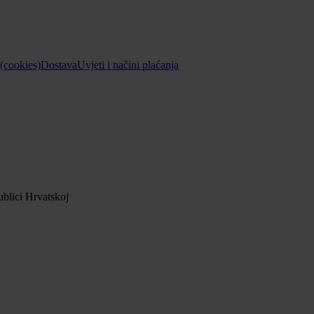
 (cookies)
Dostava
Uvjeti i načini plaćanja
blici Hrvatskoj