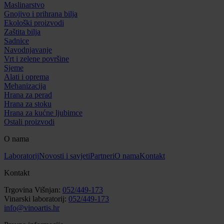
Maslinarstvo
Gnojivo i prihrana bilja
Ekološki proizvodi
Zaštita bilja
Sadnice
Navodnjavanje
Vrt i zelene površine
Sjeme
Alati i oprema
Mehanizacija
Hrana za perad
Hrana za stoku
Hrana za kućne ljubimce
Ostali proizvodi
O nama
Laboratorij
Novosti i savjeti
Partneri
O nama
Kontakt
Kontakt
Trgovina Višnjan:
052/449-173
Vinarski laboratorij:
052/449-173
info@vinoartis.hr