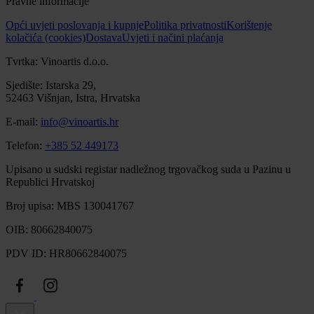
Pravne informacije
Opći uvjeti poslovanja i kupnje
Politika privatnosti
Korištenje
kolačića (cookies)
Dostava
Uvjeti i načini plaćanja
Tvrtka: Vinoartis d.o.o.
Sjedište: Istarska 29,
52463 Višnjan, Istra, Hrvatska
E-mail:
info@vinoartis.hr
Telefon:
+385 52 449173
Upisano u sudski registar nadležnog trgovačkog suda u Pazinu u
Republici Hrvatskoj
Broj upisa: MBS 130041767
OIB: 80662840075
PDV ID: HR80662840075