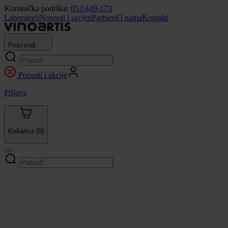
Korisnička podrška:
052/449-173
Laboratorij
Novosti i savjeti
Partneri
O nama
Kontakt
Proizvodi
Popusti i akcije
Prijava
Košarica
(0)