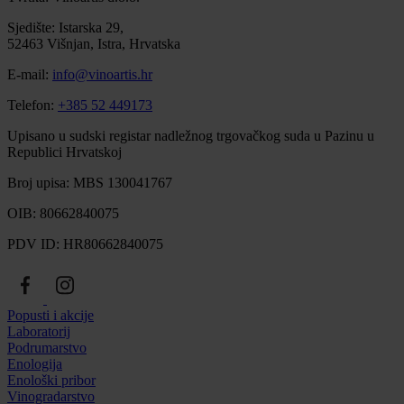
Sjedište: Istarska 29,
52463 Višnjan, Istra, Hrvatska
E-mail:
info@vinoartis.hr
Telefon:
+385 52 449173
Upisano u sudski registar nadležnog trgovačkog suda u Pazinu u
Republici Hrvatskoj
Broj upisa: MBS 130041767
OIB: 80662840075
PDV ID: HR80662840075
Popusti i akcije
Laboratorij
Podrumarstvo
Enologija
Enološki pribor
Vinogradarstvo