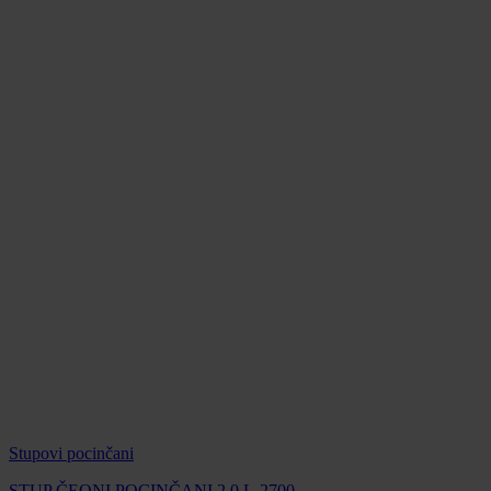
Stupovi pocinčani
STUP ČEONI POCINČANI 2,0 L-2700