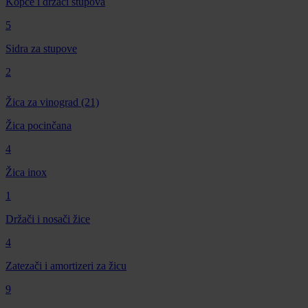
Kopče i držači stupova
5
Sidra za stupove
2
Žica za vinograd
(21)
Žica pocinčana
4
Žica inox
1
Držači i nosači žice
4
Zatezači i amortizeri za žicu
9