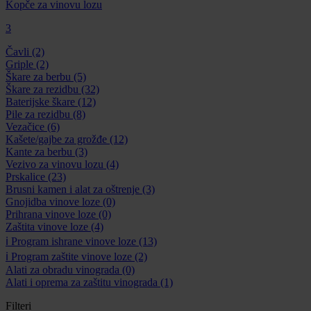
Kopče za vinovu lozu
3
Čavli
(2)
Griple
(2)
Škare za berbu
(5)
Škare za rezidbu
(32)
Baterijske škare
(12)
Pile za rezidbu
(8)
Vezačice
(6)
Kašete/gajbe za grožđe
(12)
Kante za berbu
(3)
Vezivo za vinovu lozu
(4)
Prskalice
(23)
Brusni kamen i alat za oštrenje
(3)
Gnojidba vinove loze
(0)
Prihrana vinove loze
(0)
Zaštita vinove loze
(4)
ℹ️ Program ishrane vinove loze
(13)
ℹ️ Program zaštite vinove loze
(2)
Alati za obradu vinograda
(0)
Alati i oprema za zaštitu vinograda
(1)
Filteri