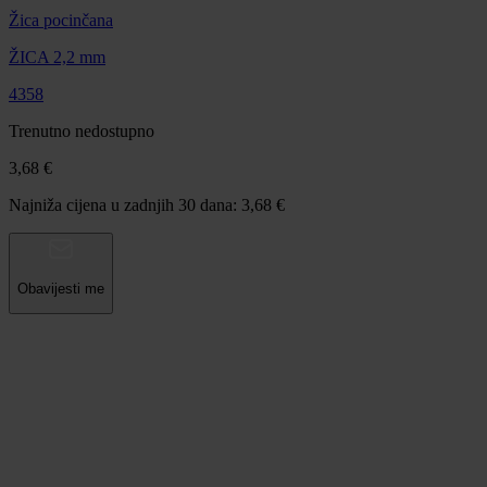
Žica pocinčana
ŽICA 2,2 mm
4358
Trenutno nedostupno
3,68 €
Najniža cijena u zadnjih 30 dana: 3,68 €
Obavijesti me