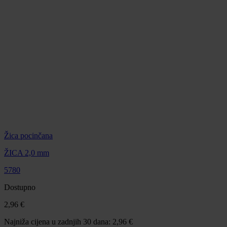
Žica pocinčana
ŽICA 2,0 mm
5780
Dostupno
2,96 €
Najniža cijena u zadnjih 30 dana: 2,96 €