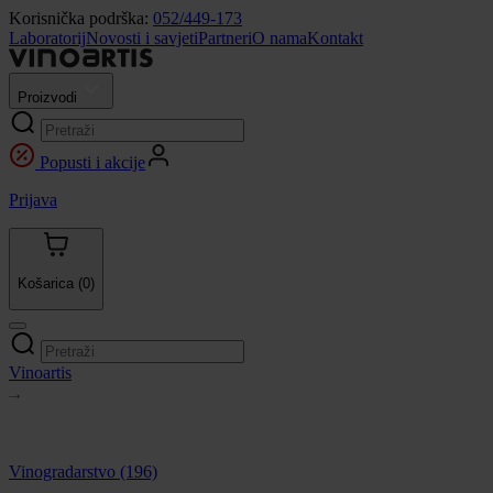
Korisnička podrška:
052/449-173
Laboratorij
Novosti i savjeti
Partneri
O nama
Kontakt
Proizvodi
Popusti i akcije
Prijava
Košarica
(0)
Vinoartis
Vinogradarstvo
(196)