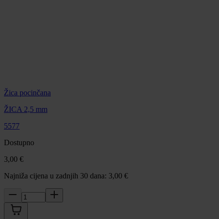
Žica pocinčana
ŽICA 2,5 mm
5577
Dostupno
3,00 €
Najniža cijena u zadnjih 30 dana: 3,00 €