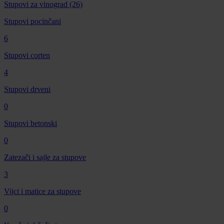
Stupovi za vinograd
(26)
Stupovi pocinčani
6
Stupovi corten
4
Stupovi drveni
0
Stupovi betonski
0
Zatezači i sajle za stupove
3
Vijci i matice za stupove
0