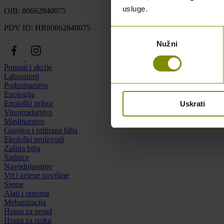
usluge.
OIB: 80662840075
PDV ID: HR80662840075
Odabir
Nužni
pristanka
Popusti i akcije
Laboratorij
Podrumarstvo
Enologija
Enološki pribor
Uskrati
Vinogradarstvo
Maslinarstvo
Gnojivo i prihrana bilja
Ekološki proizvodi
Zaštita bilja
Sadnice
Navodnjavanje
Vrt i zelene površine
Sjeme
Alati i oprema
Mehanizacija
Hrana za perad
Hrana za stoku