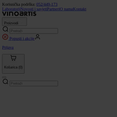
Korisnička podrška:
052/449-173
Laboratorij
Novosti i savjeti
Partneri
O nama
Kontakt
Proizvodi
Popusti i akcije
Prijava
Košarica
(0)