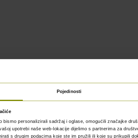
Pojedinosti
ačiće
bismo personalizirali sadržaj i oglase, omogućili značajke društv
blici Hrvatskoj
vašoj upotrebi naše web-lokacije dijelimo s partnerima za društv
rati s drugim podacima koje ste im pružili ili koje su prikupili do