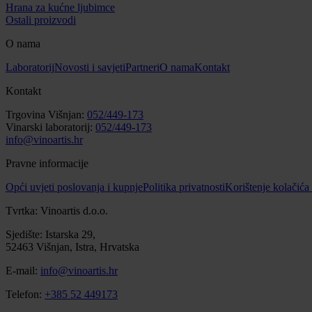
Hrana za kućne ljubimce
Ostali proizvodi
O nama
Laboratorij
Novosti i savjeti
Partneri
O nama
Kontakt
Kontakt
Trgovina Višnjan:
052/449-173
Vinarski laboratorij:
052/449-173
info@vinoartis.hr
Pravne informacije
Opći uvjeti poslovanja i kupnje
Politika privatnosti
Korištenje kolačića
Tvrtka: Vinoartis d.o.o.
Sjedište: Istarska 29,
52463 Višnjan, Istra, Hrvatska
E-mail:
info@vinoartis.hr
Telefon:
+385 52 449173