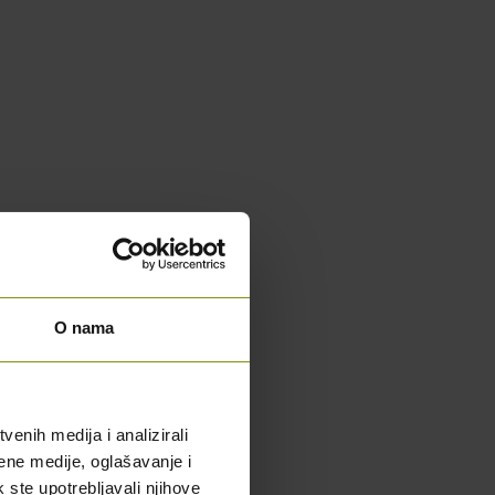
O nama
enih medija i analizirali
ene medije, oglašavanje i
k ste upotrebljavali njihove