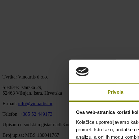
Tvrtka: Vinoartis d.o.o.
Sjedište: Istarska 29,
Privola
52463 Višnjan, Istra, Hrvatska
E-mail:
info@vinoartis.hr
Ova web-stranica koristi kol
Telefon:
+385 52 449173
Kolačiće upotrebljavamo kako 
Upisano u sudski registar nadležnog trgovačkog suda u Pazinu u Repu
promet. Isto tako, podatke o 
Broj upisa: MBS 130041767
analizu, a oni ih mogu kombini