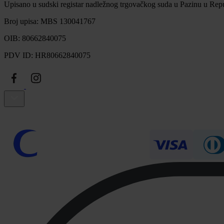
Upisano u sudski registar nadležnog trgovačkog suda u Pazinu u Repu
Broj upisa: MBS 130041767
OIB: 80662840075
PDV ID: HR80662840075