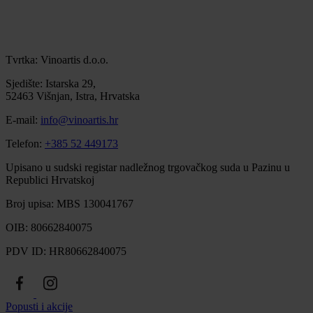
Tvrtka: Vinoartis d.o.o.
Sjedište: Istarska 29,
52463 Višnjan, Istra, Hrvatska
E-mail:
info@vinoartis.hr
Telefon:
+385 52 449173
Upisano u sudski registar nadležnog trgovačkog suda u Pazinu u
Republici Hrvatskoj
Broj upisa: MBS 130041767
OIB: 80662840075
PDV ID: HR80662840075
Popusti i akcije