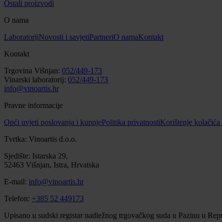
Ostali proizvodi
O nama
Laboratorij
Novosti i savjeti
Partneri
O nama
Kontakt
Kontakt
Trgovina Višnjan:
052/449-173
Vinarski laboratorij:
052/449-173
info@vinoartis.hr
Pravne informacije
Opći uvjeti poslovanja i kupnje
Politika privatnosti
Korištenje kolačića
Tvrtka: Vinoartis d.o.o.
Sjedište: Istarska 29,
52463 Višnjan, Istra, Hrvatska
E-mail:
info@vinoartis.hr
Telefon:
+385 52 449173
Upisano u sudski registar nadležnog trgovačkog suda u Pazinu u Repu