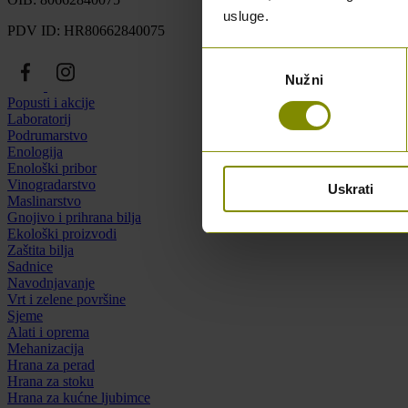
usluge.
PDV ID: HR80662840075
Odabir
Nužni
pristanka
Popusti i akcije
Laboratorij
Podrumarstvo
Enologija
Enološki pribor
Vinogradarstvo
Uskrati
Maslinarstvo
Gnojivo i prihrana bilja
Ekološki proizvodi
Zaštita bilja
Sadnice
Navodnjavanje
Vrt i zelene površine
Sjeme
Alati i oprema
Mehanizacija
Hrana za perad
Hrana za stoku
Hrana za kućne ljubimce