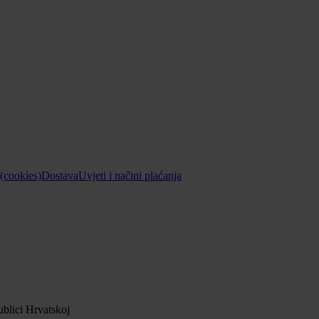
 (cookies)
Dostava
Uvjeti i načini plaćanja
blici Hrvatskoj