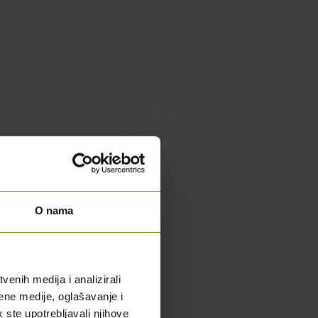
O nama
enih medija i analizirali
ene medije, oglašavanje i
k ste upotrebljavali njihove