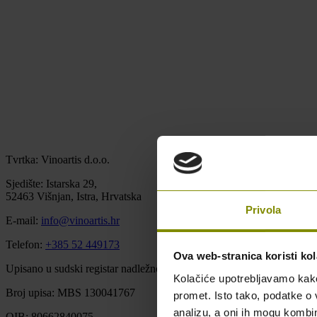
Tvrtka: Vinoartis d.o.o.
Sjedište: Istarska 29,
52463 Višnjan, Istra, Hrvatska
Privola
E-mail:
info@vinoartis.hr
Telefon:
+385 52 449173
Ova web-stranica koristi kol
Upisano u sudski registar nadležnog trgovačkog suda u Pazinu u Repu
Kolačiće upotrebljavamo kako 
Broj upisa: MBS 130041767
promet. Isto tako, podatke o 
analizu, a oni ih mogu kombini
OIB: 80662840075