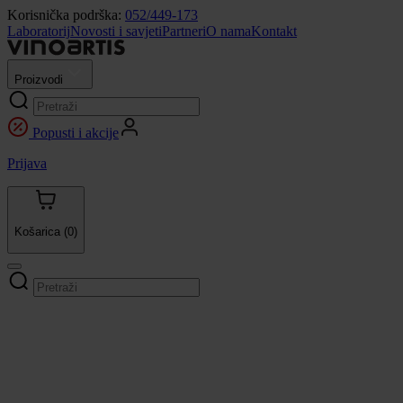
Korisnička podrška:
052/449-173
Laboratorij
Novosti i savjeti
Partneri
O nama
Kontakt
Proizvodi
Popusti i akcije
Prijava
Košarica
(0)