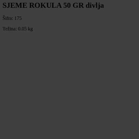
SJEME ROKULA 50 GR divlja
Šifra:
175
Težina:
0.05 kg
SJEME ROKULA 50 GR divlja
Šifra:
175
Težina:
0.05 kg
4,25 €