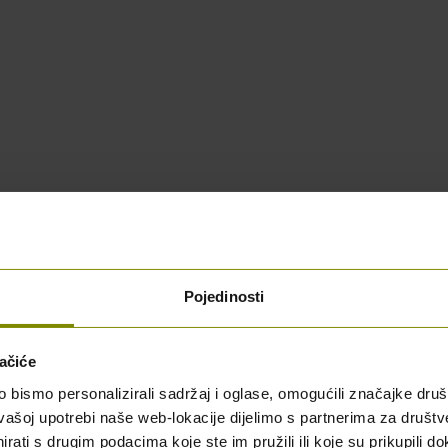
Pojedinosti
ačiće
blici Hrvatskoj
bismo personalizirali sadržaj i oglase, omogućili značajke društv
vašoj upotrebi naše web-lokacije dijelimo s partnerima za društv
rati s drugim podacima koje ste im pružili ili koje su prikupili do