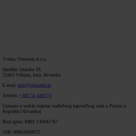
Tvrtka: Vinoartis d.o.o.
Sjedište: Istarska 29,
52463 Višnjan, Istra, Hrvatska
E-mail:
info@vinoartis.hr
Telefon:
+385 52 449173
Upisano u sudski registar nadležnog trgovačkog suda u Pazinu u
Republici Hrvatskoj
Broj upisa: MBS 130041767
OIB: 80662840075