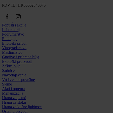
PDV ID: HR80662840075
Popusti i akcije
Laboratorij
Podrumarstvo
Enologija
Enološki pribor
Vinogradarstvo
Maslinarstvo
Gnojivo i prihrana bilja
Ekološki proizvodi
Zaštita bilja
Sadnice
Navodnjavanje
Vrt i zelene površine
Sjeme
Alati i oprema
Mehanizacija
Hrana za perad
Hrana za stoku
Hrana za kućne ljubimce
Ostali proizvodi