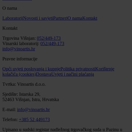
O nama
Laboratorij
Novosti i savjeti
Partneri
O nama
Kontakt
Kontakt
Trgovina Višnjan:
052/449-173
Vinarski laboratorij:
052/449-173
info@vinoartis.hr
Pravne informacije
Opći uvjeti poslovanja i kupnje
Politika privatnosti
Korištenje
kolačića (cookies)
Dostava
Uvjeti i načini plaćanja
Tvrtka: Vinoartis d.o.o.
Sjedište: Istarska 29,
52463 Višnjan, Istra, Hrvatska
E-mail:
info@vinoartis.hr
Telefon:
+385 52 449173
Upisano u sudski registar nadležnog trgovačkog suda u Pazinu u