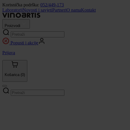
Korisnička podrška:
052/449-173
Laboratorij
Novosti i savjeti
Partneri
O nama
Kontakt
Proizvodi
Popusti i akcije
Prijava
Košarica
(0)