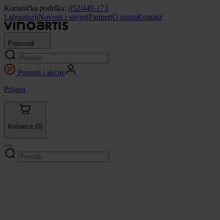
Korisnička podrška:
052/449-173
Laboratorij
Novosti i savjeti
Partneri
O nama
Kontakt
Proizvodi
Popusti i akcije
Prijava
Košarica
(0)