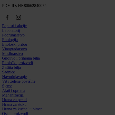
PDV ID: HR80662840075
Popusti i akcije
Laboratorij
Podrumarstvo
Enologija
Enološki pribor
Vinogradarstvo
Maslinarstvo
Gnojivo i prihrana bilja
Ekološki proizvodi
Zaštita bilja
Sadnice
Navodnjavanje
Vrt i zelene površine
Sjeme
Alati i oprema
Mehanizacija
Hrana za perad
Hrana za stoku
Hrana za kućne ljubimce
Ostali proizvodi