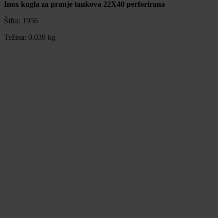
Inox kugla za pranje tankova 22X40 perforirana
Šifra:
1956
Težina:
0.039 kg
Inox kugla za pranje tankova 22X40 perforirana
Šifra:
1956
Težina:
0.039 kg
69,00 €