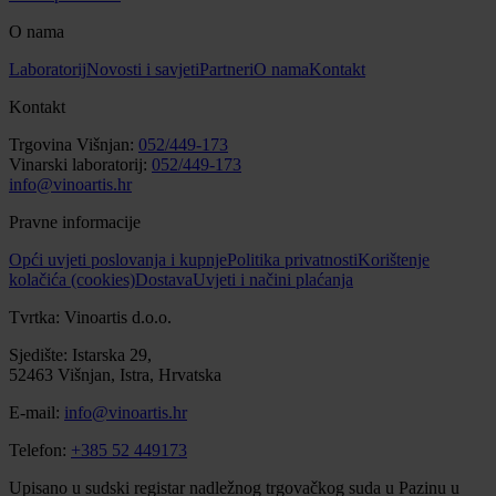
O nama
Laboratorij
Novosti i savjeti
Partneri
O nama
Kontakt
Kontakt
Trgovina Višnjan:
052/449-173
Vinarski laboratorij:
052/449-173
info@vinoartis.hr
Pravne informacije
Opći uvjeti poslovanja i kupnje
Politika privatnosti
Korištenje
kolačića (cookies)
Dostava
Uvjeti i načini plaćanja
Tvrtka: Vinoartis d.o.o.
Sjedište: Istarska 29,
52463 Višnjan, Istra, Hrvatska
E-mail:
info@vinoartis.hr
Telefon:
+385 52 449173
Upisano u sudski registar nadležnog trgovačkog suda u Pazinu u