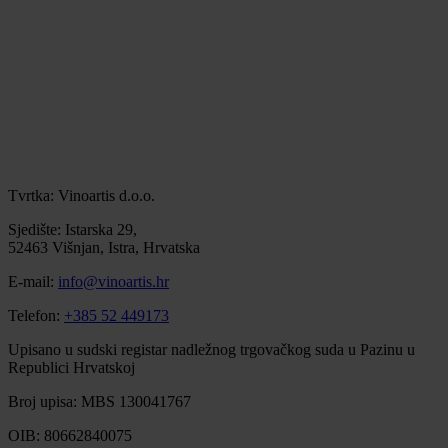
Tvrtka: Vinoartis d.o.o.
Sjedište: Istarska 29,
52463 Višnjan, Istra, Hrvatska
E-mail:
info@vinoartis.hr
Telefon:
+385 52 449173
Upisano u sudski registar nadležnog trgovačkog suda u Pazinu u
Republici Hrvatskoj
Broj upisa: MBS 130041767
OIB: 80662840075