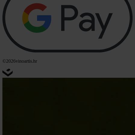
©2026
vinoartis.hr