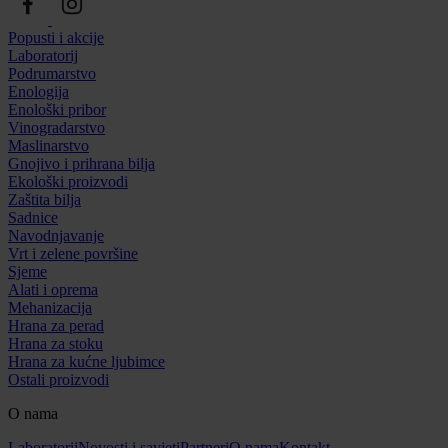
Popusti i akcije
Laboratorij
Podrumarstvo
Enologija
Enološki pribor
Vinogradarstvo
Maslinarstvo
Gnojivo i prihrana bilja
Ekološki proizvodi
Zaštita bilja
Sadnice
Navodnjavanje
Vrt i zelene površine
Sjeme
Alati i oprema
Mehanizacija
Hrana za perad
Hrana za stoku
Hrana za kućne ljubimce
Ostali proizvodi
O nama
Laboratorij
Novosti i savjeti
Partneri
O nama
Kontakt