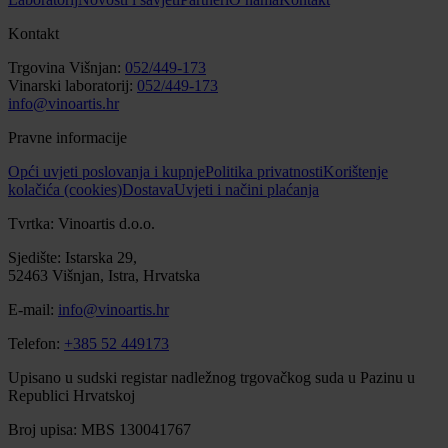
Kontakt
Trgovina Višnjan:
052/449-173
Vinarski laboratorij:
052/449-173
info@vinoartis.hr
Pravne informacije
Opći uvjeti poslovanja i kupnje
Politika privatnosti
Korištenje
kolačića (cookies)
Dostava
Uvjeti i načini plaćanja
Tvrtka: Vinoartis d.o.o.
Sjedište: Istarska 29,
52463 Višnjan, Istra, Hrvatska
E-mail:
info@vinoartis.hr
Telefon:
+385 52 449173
Upisano u sudski registar nadležnog trgovačkog suda u Pazinu u
Republici Hrvatskoj
Broj upisa: MBS 130041767