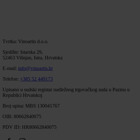
Tvrtka: Vinoartis d.o.o.
Sjedište: Istarska 29,
52463 Višnjan, Istra, Hrvatska
E-mail:
info@vinoartis.hr
Telefon:
+385 52 449173
Upisano u sudski registar nadležnog trgovačkog suda u Pazinu u
Republici Hrvatskoj
Broj upisa: MBS 130041767
OIB: 80662840075
PDV ID: HR80662840075