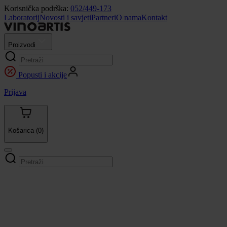
Korisnička podrška:
052/449-173
Laboratorij
Novosti i savjeti
Partneri
O nama
Kontakt
Proizvodi
Popusti i akcije
Prijava
Košarica
(0)