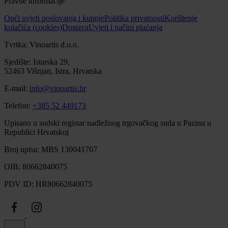
Pravne informacije
Opći uvjeti poslovanja i kupnje
Politika privatnosti
Korištenje
kolačića (cookies)
Dostava
Uvjeti i načini plaćanja
Tvrtka: Vinoartis d.o.o.
Sjedište: Istarska 29,
52463 Višnjan, Istra, Hrvatska
E-mail:
info@vinoartis.hr
Telefon:
+385 52 449173
Upisano u sudski registar nadležnog trgovačkog suda u Pazinu u
Republici Hrvatskoj
Broj upisa: MBS 130041767
OIB: 80662840075
PDV ID: HR80662840075