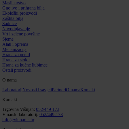
Maslinarstvo
Gnojivo i prihrana bilja
Ekološki proizvodi
Zaštita bilja
Sadnice
Navodnjavanje
Vrt i zelene površine
Sjeme
Alati i oprema
Mehanizacija
Hrana za perad
Hrana za stoku
Hrana za kućne ljubimce
Ostali proizvodi
O nama
Laboratorij
Novosti i savjeti
Partneri
O nama
Kontakt
Kontakt
Trgovina Višnjan:
052/449-173
Vinarski laboratorij:
052/449-173
info@vinoartis.hr