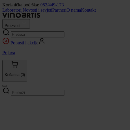
Korisnička podrška:
052/449-173
Laboratorij
Novosti i savjeti
Partneri
O nama
Kontakt
Proizvodi
Popusti i akcije
Prijava
Košarica
(0)