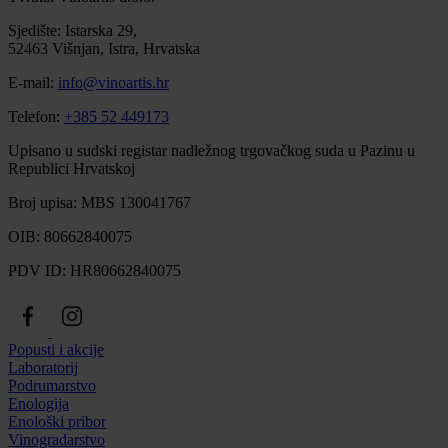
Sjedište: Istarska 29,
52463 Višnjan, Istra, Hrvatska
E-mail:
info@vinoartis.hr
Telefon:
+385 52 449173
Upisano u sudski registar nadležnog trgovačkog suda u Pazinu u
Republici Hrvatskoj
Broj upisa: MBS 130041767
OIB: 80662840075
PDV ID: HR80662840075
Popusti i akcije
Laboratorij
Podrumarstvo
Enologija
Enološki pribor
Vinogradarstvo