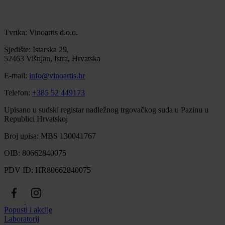
Tvrtka: Vinoartis d.o.o.
Sjedište: Istarska 29,
52463 Višnjan, Istra, Hrvatska
E-mail:
info@vinoartis.hr
Telefon:
+385 52 449173
Upisano u sudski registar nadležnog trgovačkog suda u Pazinu u
Republici Hrvatskoj
Broj upisa: MBS 130041767
OIB: 80662840075
PDV ID: HR80662840075
Popusti i akcije
Laboratorij