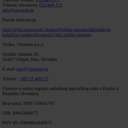
Vinarski laboratorij:
052/449-173
info@vinoartis.hr
Pravne informacije
Opći uvjeti poslovanja i kupnje
Politika privatnosti
Korištenje
kolačića (cookies)
Dostava
Uvjeti i načini plaćanja
Tvrtka: Vinoartis d.o.o.
Sjedište: Istarska 29,
52463 Višnjan, Istra, Hrvatska
E-mail:
info@vinoartis.hr
Telefon:
+385 52 449173
Upisano u sudski registar nadležnog trgovačkog suda u Pazinu u
Republici Hrvatskoj
Broj upisa: MBS 130041767
OIB: 80662840075
PDV ID: HR80662840075