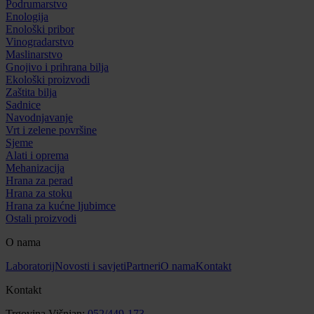
Podrumarstvo
Enologija
Enološki pribor
Vinogradarstvo
Maslinarstvo
Gnojivo i prihrana bilja
Ekološki proizvodi
Zaštita bilja
Sadnice
Navodnjavanje
Vrt i zelene površine
Sjeme
Alati i oprema
Mehanizacija
Hrana za perad
Hrana za stoku
Hrana za kućne ljubimce
Ostali proizvodi
O nama
Laboratorij
Novosti i savjeti
Partneri
O nama
Kontakt
Kontakt
Trgovina Višnjan:
052/449-173