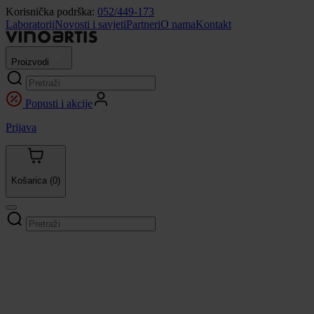
Korisnička podrška:
052/449-173
Laboratorij
Novosti i savjeti
Partneri
O nama
Kontakt
Proizvodi
Popusti i akcije
Prijava
Košarica
(0)